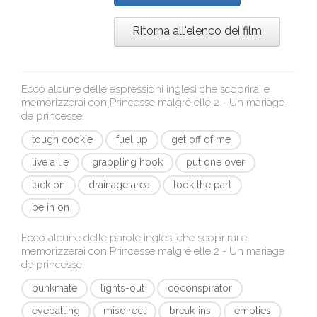
Ritorna all'elenco dei film
Ecco alcune delle espressioni inglesi che scoprirai e
memorizzerai con
Princesse malgré elle 2 - Un mariage
de princesse
:
tough cookie
fuel up
get off of me
live a lie
grappling hook
put one over
tack on
drainage area
look the part
be in on
Ecco alcune delle parole inglesi che scoprirai e
memorizzerai con
Princesse malgré elle 2 - Un mariage
de princesse
:
bunkmate
lights-out
coconspirator
eyeballing
misdirect
break-ins
empties