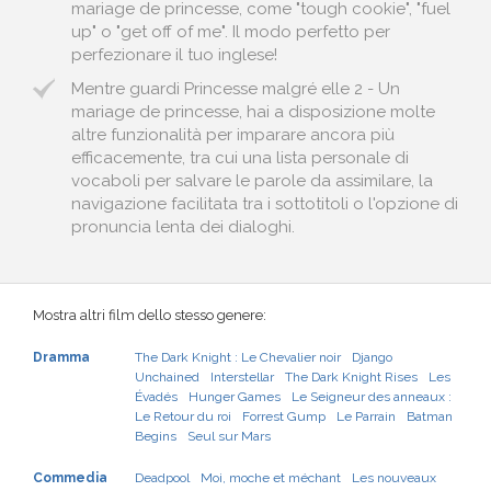
mariage de princesse, come "tough cookie", "fuel
up" o "get off of me". Il modo perfetto per
perfezionare il tuo inglese!
Mentre guardi Princesse malgré elle 2 - Un
mariage de princesse, hai a disposizione molte
altre funzionalità per imparare ancora più
efficacemente, tra cui una lista personale di
vocaboli per salvare le parole da assimilare, la
navigazione facilitata tra i sottotitoli o l'opzione di
pronuncia lenta dei dialoghi.
Mostra altri film dello stesso genere:
Dramma
The Dark Knight : Le Chevalier noir
Django
Unchained
Interstellar
The Dark Knight Rises
Les
Évadés
Hunger Games
Le Seigneur des anneaux :
Le Retour du roi
Forrest Gump
Le Parrain
Batman
Begins
Seul sur Mars
Commedia
Deadpool
Moi, moche et méchant
Les nouveaux