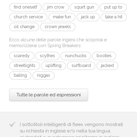
find oneself
jim crow
squirt gun
put up to
church service
make fun
jack up
take a hit
oil change
crown jewels
Ecco alcune delle parole inglesi che scoprirai e
memorizzerai con
Spring Breakers
:
scaredy
scythes
nunchucks
booties
streetlights
uplifting
surfboard
jacked
bailing
niggas
Tutte le parole ed espressioni
I sottotitoli intelligenti di fleex vengono mostrati
su richiesta in inglese e/o nella tua lingua,