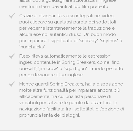
aiutandoti a guadagnare scioltezza in inglese
mentre ti rilassi davanti al tuo film preferito.
Grazie ai dizionari Reverso integrati nei video,
puoi cliccare su qualsiasi parola dei sottotitoli
per vederne istantaneamente la traduzione e
alcuni esempi autentici di uso. Un buon modo
per imparare il significato di "scaredy", "scythes" o
"nunchucks".
Fleex rileva automaticamente le espressioni
inglesi contenute in Spring Breakers, come "find
oneself", "jim crow" o "squirt gun". Il modo perfetto
per perfezionare il tuo inglese!
Mentre guardi Spring Breakers, hai a disposizione
molte altre funzionalità per imparare ancora più
efficacemente, tra cui una lista personale di
vocaboli per salvare le parole da assimilare, la
navigazione facilitata tra i sottotitoli o l'opzione di
pronuncia lenta dei dialoghi.