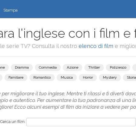
Stampa
ra l'inglese con i film e 
alle serie TV? Consulta il nostro
elenco di film
e miglior
one
Dramma
Commedia
Azione
Thriller
Poliziesco
Familiare
Romantico
Musica
Horror
Mystery
Storia
 per migliorare il tuo inglese. Mentre ti rilassi e ti diverti dav
mpio e autentico. Per aumentare la tua padronanza di una li
ore! Ecco alcuni esempi di film da iniziare a vedere per poten
Cerca un film: