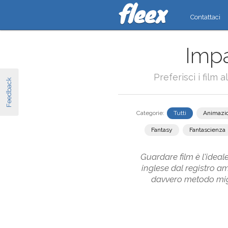
Contattaci
Impa
Preferisci i film 
Feedback
Categorie:
Tutti
Animazi
Fantasy
Fantascienza
Guardare film è l'ideale
inglese dal registro a
davvero metodo migli