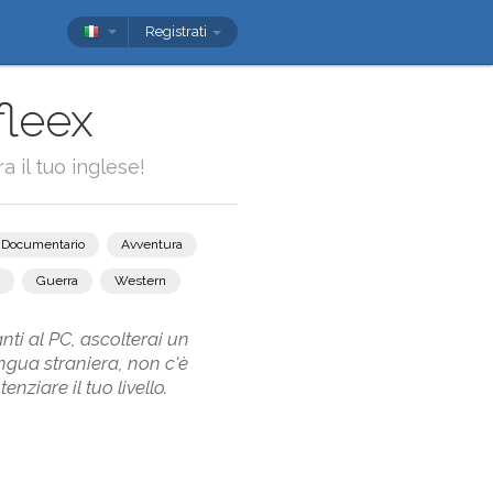
Registrati
fleex
a il tuo inglese!
Documentario
Avventura
Guerra
Western
anti al PC, ascolterai un
ngua straniera, non c'è
ziare il tuo livello.