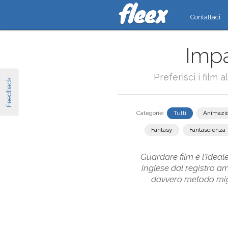
Contattaci
Impa
Preferisci i film 
Feedback
Categorie:
Tutti
Animazi
Fantasy
Fantascienza
Guardare film è l'ideale
inglese dal registro a
davvero metodo migli