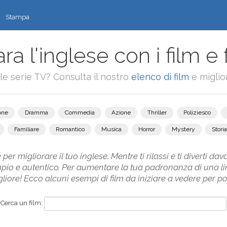
Stampa
ra l'inglese con i film e 
alle serie TV? Consulta il nostro
elenco di film
e miglior
one
Dramma
Commedia
Azione
Thriller
Poliziesco
Familiare
Romantico
Musica
Horror
Mystery
Storia
 per migliorare il tuo inglese. Mentre ti rilassi e ti diverti dav
mpio e autentico. Per aumentare la tua padronanza di una li
ore! Ecco alcuni esempi di film da iniziare a vedere per poten
Cerca un film: