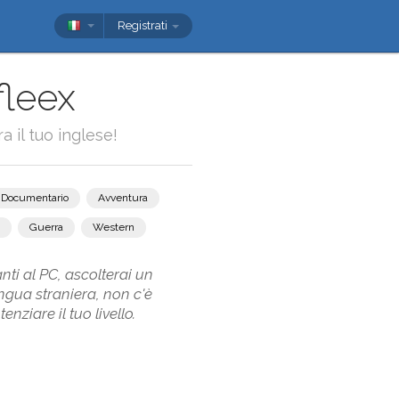
Registrati
fleex
a il tuo inglese!
Documentario
Avventura
Guerra
Western
anti al PC, ascolterai un
ngua straniera, non c'è
ziare il tuo livello.