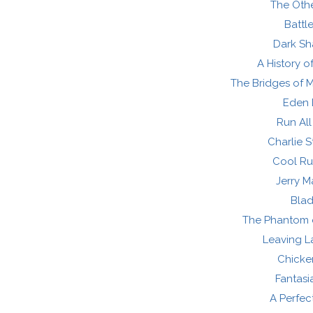
The Oth
Battl
Dark S
A History o
The Bridges of 
Eden 
Run All
Charlie S
Cool Ru
Jerry M
Blad
The Phantom 
Leaving L
Chicke
Fantasi
A Perfec