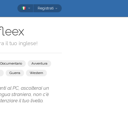
Registrati
fleex
a il tuo inglese!
Documentario
Avventura
Guerra
Western
anti al PC, ascolterai un
ngua straniera, non c'è
ziare il tuo livello.