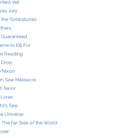
nted Veil
ay Jury
 the Tombstones
thers
t Guaranteed
ame to Kill For
er Reading
 Drop
t/Nixon
in Saw Massacre
t Terror
 Lorax
ht's Tale
he Universe
The Far Side of the World
oser