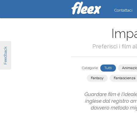
Contattaci
Impa
Preferisci i film 
Feedback
Categorie:
Tutti
Animazi
Fantasy
Fantascienza
Guardare film è l'ideale
inglese dal registro a
davvero metodo migli