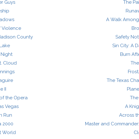
er Guys
The Pai
eship
Runaw
hadows
A Walk Among
f Violence
Bro
Madison County
Safety No
Lake
Sin City: A D
 Night
Burn Aft
t. Cloud
The
nnings
Fros
aguire
The Texas Cha
e II
Plane
of the Opera
The
as Vegas
A Knig
n Run
Across t
a 2000
Master and Commander: 
t World
Cl