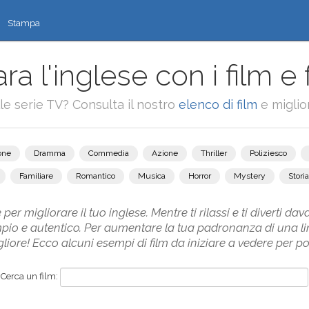
Stampa
ra l'inglese con i film e 
alle serie TV? Consulta il nostro
elenco di film
e miglior
one
Dramma
Commedia
Azione
Thriller
Poliziesco
Familiare
Romantico
Musica
Horror
Mystery
Storia
 per migliorare il tuo inglese. Mentre ti rilassi e ti diverti dav
mpio e autentico. Per aumentare la tua padronanza di una li
ore! Ecco alcuni esempi di film da iniziare a vedere per poten
Cerca un film: