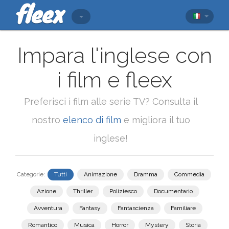
Impara l'inglese con
i film e fleex
Preferisci i film alle serie TV? Consulta il
nostro
elenco di film
e migliora il tuo
inglese!
Categorie:
Tutti
Animazione
Dramma
Commedia
Azione
Thriller
Poliziesco
Documentario
Avventura
Fantasy
Fantascienza
Familiare
Romantico
Musica
Horror
Mystery
Storia