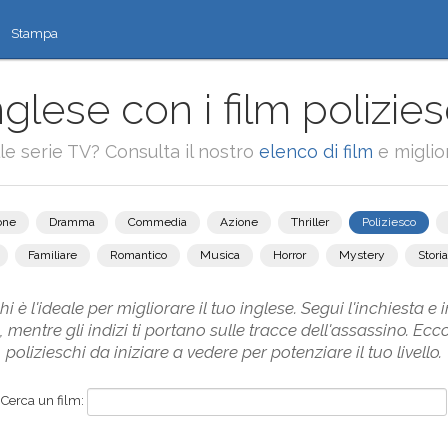
Stampa
nglese con i film polizies
alle serie TV? Consulta il nostro
elenco di film
e miglior
one
Dramma
Commedia
Azione
Thriller
Poliziesco
Familiare
Romantico
Musica
Horror
Mystery
Storia
i è l'ideale per migliorare il tuo inglese. Segui l'inchiesta
, mentre gli indizi ti portano sulle tracce dell'assassino. Ecc
polizieschi da iniziare a vedere per potenziare il tuo livello.
Cerca un film: