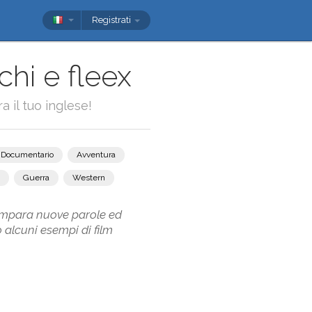
Registrati
chi e fleex
a il tuo inglese!
Documentario
Avventura
Guerra
Western
 e impara nuove parole ed
o alcuni esempi di film