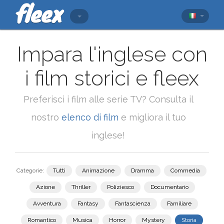
Impara l'inglese con
i film storici e fleex
Preferisci i film alle serie TV? Consulta il
nostro
elenco di film
e migliora il tuo
inglese!
Categorie:
Tutti
Animazione
Dramma
Commedia
Azione
Thriller
Poliziesco
Documentario
Avventura
Fantasy
Fantascienza
Familiare
Romantico
Musica
Horror
Mystery
Storia