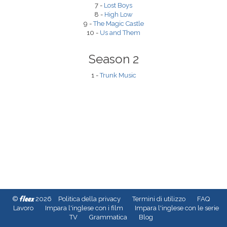
7 -
Lost Boys
8 -
High Low
9 -
The Magic Castle
10 -
Us and Them
Season 2
1 -
Trunk Music
fleex
©
2026
Politica della privacy
Termini di utilizzo
FAQ
Lavoro
Impara l'inglese con i film
Impara l'inglese con le serie
TV
Grammatica
Blog