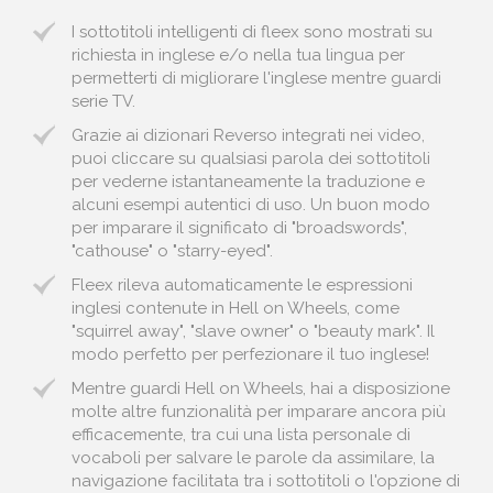
I sottotitoli intelligenti di fleex sono mostrati su
richiesta in inglese e/o nella tua lingua per
permetterti di migliorare l'inglese mentre guardi
serie TV.
Grazie ai dizionari Reverso integrati nei video,
puoi cliccare su qualsiasi parola dei sottotitoli
per vederne istantaneamente la traduzione e
alcuni esempi autentici di uso. Un buon modo
per imparare il significato di "broadswords",
"cathouse" o "starry-eyed".
Fleex rileva automaticamente le espressioni
inglesi contenute in Hell on Wheels, come
"squirrel away", "slave owner" o "beauty mark". Il
modo perfetto per perfezionare il tuo inglese!
Mentre guardi Hell on Wheels, hai a disposizione
molte altre funzionalità per imparare ancora più
efficacemente, tra cui una lista personale di
vocaboli per salvare le parole da assimilare, la
navigazione facilitata tra i sottotitoli o l'opzione di