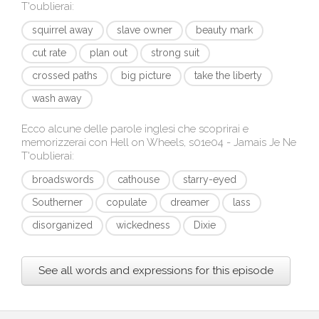
T'oublierai
:
squirrel away
slave owner
beauty mark
cut rate
plan out
strong suit
crossed paths
big picture
take the liberty
wash away
Ecco alcune delle parole inglesi che scoprirai e
memorizzerai con
Hell on Wheels, s01e04 - Jamais Je Ne
T'oublierai
:
broadswords
cathouse
starry-eyed
Southerner
copulate
dreamer
lass
disorganized
wickedness
Dixie
See all words and expressions for this episode