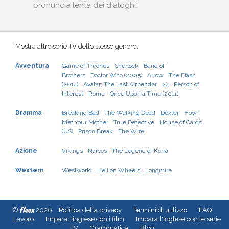
pronuncia lenta dei dialoghi.
Mostra altre serie TV dello stesso genere:
Avventura
Game of Thrones
Sherlock
Band of
Brothers
Doctor Who (2005)
Arrow
The Flash
(2014)
Avatar: The Last Airbender
24
Person of
Interest
Rome
Once Upon a Time (2011)
Dramma
Breaking Bad
The Walking Dead
Dexter
How I
Met Your Mother
True Detective
House of Cards
(US)
Prison Break
The Wire
Azione
Vikings
Narcos
The Legend of Korra
Western
Westworld
Hell on Wheels
Longmire
fleex
©
2026
Politica della privacy
Termini di utilizzo
FAQ
Lavoro
Impara l'inglese con i film
Impara l'inglese con le serie
TV
Grammatica
Blog