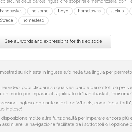
co alcune delle parole inglesi che scoprirai e memorizzerai con
He
handbasket
noisome
boyo
hometowns
stickup
Swede
homestead
See all words and expressions for this episode
no mostrati su richiesta in inglese e/o nella tua lingua per permett
i nei video, puoi cliccare su qualsiasi parola dei sottotitoli pe
buon modo per imparare il significato di "handbasket", "noisome"
essioni inglesi contenute in Hell on Wheels, come "pour forth", 
uo inglese!
 disposizione molte altre funzionalità per imparare ancora più e
assimilare, la navigazione facilitata tra i sottotitoli o l'opzione 