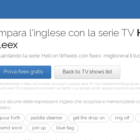
mpara l'inglese con la serie TV
leex
uardando la serie
Hell on Wheels
con
fleex
, migliorerai il 
Prova fleex gratis
Back to TV shows list
abbonamento a fleex non include l'accesso a questa serie TV. Con l'abbonamento gratuito
une serie TV è necessario accedere via Netflix o un servizio simile, oppure scaricare da inter
co alcune delle espressioni inglesi che scoprirai e memorizzerai 
exico
:
pour forth
paddle steamer
get the drop on
ring off
send word
join up
blue flag