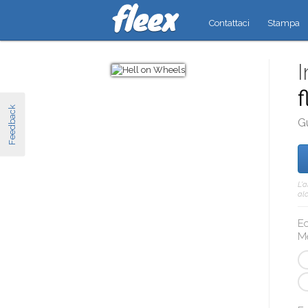
Contattaci
Stampa
I
f
Feedback
G
L'
alc
Ec
M