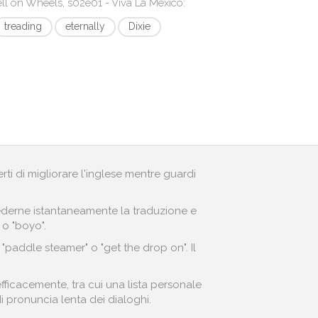
ll on Wheels, s02e01 - Viva La Mexico
:
treading
eternally
Dixie
erti di migliorare l'inglese mentre guardi
r vederne istantaneamente la traduzione e
 o "boyo".
"paddle steamer" o "get the drop on". Il
fficacemente, tra cui una lista personale
di pronuncia lenta dei dialoghi.