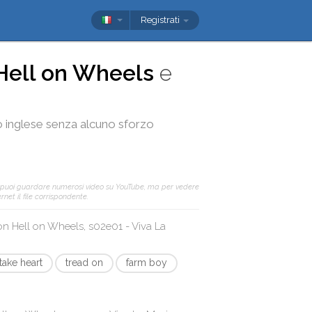
Registrati
Hell on Wheels
e
tuo inglese senza alcuno sforzo
 puoi guardare numerosi video su YouTube, ma per vedere
net il file corrispondente.
con
Hell on Wheels, s02e01 - Viva La
take heart
tread on
farm boy