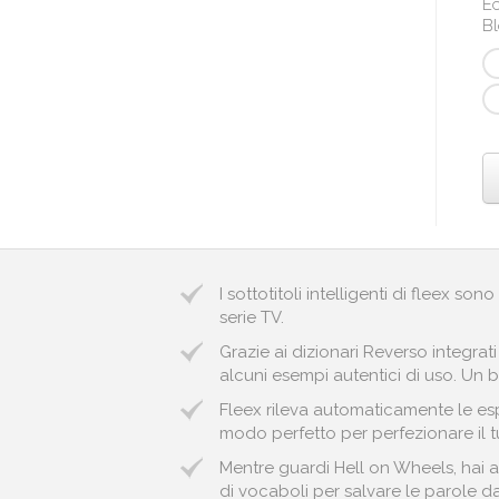
Ec
B
I sottotitoli intelligenti di fleex so
serie TV.
Grazie ai dizionari Reverso integrat
alcuni esempi autentici di uso. Un bu
Fleex rileva automaticamente le esp
modo perfetto per perfezionare il t
Mentre guardi Hell on Wheels, hai a
di vocaboli per salvare le parole da 