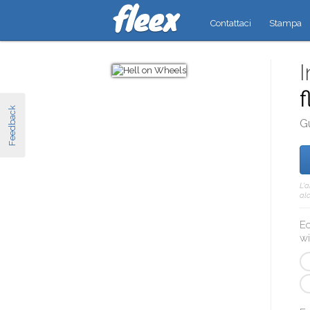
Contattaci
Stampa
I
f
Feedback
G
L'
alc
Ec
wi