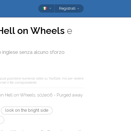
Registrati
Hell on Wheels
e
tuo inglese senza alcuno sforzo
 puoi guardare numerosi video su YouTube, ma per vedere
net il file corrispondente.
con
Hell on Wheels, s02e06 - Purged away
look on the bright side