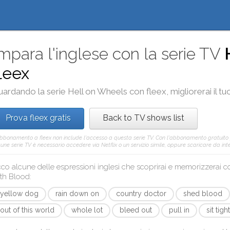
mpara l'inglese con la serie TV
leex
uardando la serie
Hell on Wheels
con
fleex
, migliorerai il 
Prova fleex gratis
Back to TV shows list
abbonamento a fleex non include l'accesso a questa serie TV. Con l'abbonamento gratuito
une serie TV è necessario accedere via Netflix o un servizio simile, oppure scaricare da inter
co alcune delle espressioni inglesi che scoprirai e memorizzerai 
th Blood
:
yellow dog
rain down on
country doctor
shed blood
out of this world
whole lot
bleed out
pull in
sit tight