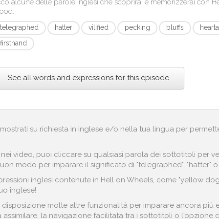
co alcune delle parole inglesi che scoprirai e memorizzerai con
He
lood
:
telegraphed
hatter
vilified
pecking
bluffs
heart
firsthand
See all words and expressions for this episode
no mostrati su richiesta in inglese e/o nella tua lingua per permett
i nei video, puoi cliccare su qualsiasi parola dei sottotitoli pe
on modo per imparare il significato di "telegraphed", "hatter" o "v
ressioni inglesi contenute in Hell on Wheels, come "yellow dog",
uo inglese!
 disposizione molte altre funzionalità per imparare ancora più e
assimilare, la navigazione facilitata tra i sottotitoli o l'opzione 