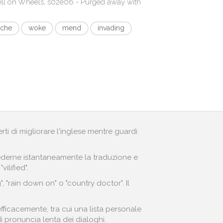
ll on Wheels, s02e06 - Purged away with
ache
woke
mend
invading
erti di migliorare l'inglese mentre guardi
r vederne istantaneamente la traduzione e
ilified".
 "rain down on" o "country doctor". Il
fficacemente, tra cui una lista personale
di pronuncia lenta dei dialoghi.