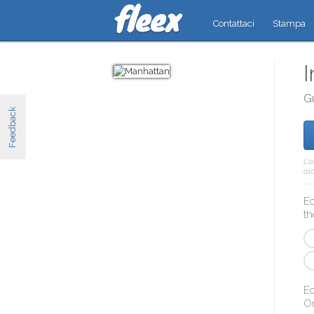
Contattaci
Stampa
I
G
Feedback
L'
alc
Ec
th
Ec
O