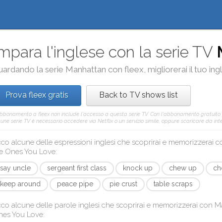
mpara l'inglese con la serie TV
uardando la serie
Manhattan
con
fleex
, migliorerai il tuo i
Prova fleex gratis
Back to TV shows list
abbonamento a fleex non include l'accesso a questa serie TV. Con l'abbonamento gratuito
une serie TV è necessario accedere via Netflix o un servizio simile, oppure scaricare da inter
co alcune delle espressioni inglesi che scoprirai e memorizzerai 
e Ones You Love
:
say uncle
sergeant first class
knock up
chew up
ch
keep around
peace pipe
pie crust
table scraps
co alcune delle parole inglesi che scoprirai e memorizzerai con
Ma
nes You Love
: