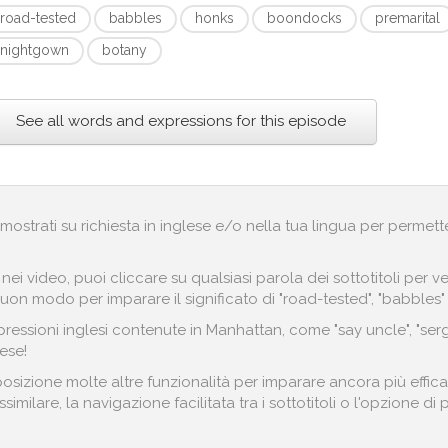
road-tested
babbles
honks
boondocks
premarital
nightgown
botany
See all words and expressions for this episode
no mostrati su richiesta in inglese e/o nella tua lingua per permett
i nei video, puoi cliccare su qualsiasi parola dei sottotitoli pe
uon modo per imparare il significato di "road-tested", "babbles" 
essioni inglesi contenute in Manhattan, come "say uncle", "serge
ese!
osizione molte altre funzionalità per imparare ancora più effica
imilare, la navigazione facilitata tra i sottotitoli o l'opzione di