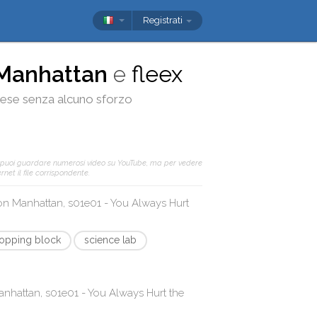
Registrati
Manhattan
e
fleex
nglese senza alcuno sforzo
 puoi guardare numerosi video su YouTube, ma per vedere
net il file corrispondente.
con
Manhattan, s01e01 - You Always Hurt
opping block
science lab
nhattan, s01e01 - You Always Hurt the