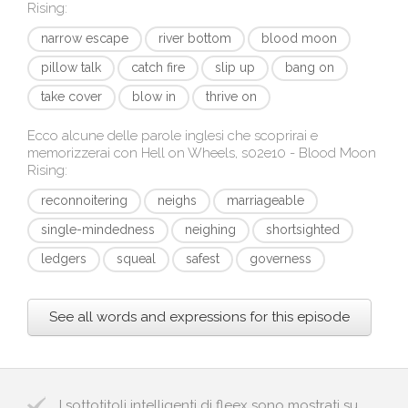
Rising
:
narrow escape
river bottom
blood moon
pillow talk
catch fire
slip up
bang on
take cover
blow in
thrive on
Ecco alcune delle parole inglesi che scoprirai e
memorizzerai con
Hell on Wheels, s02e10 - Blood Moon
Rising
:
reconnoitering
neighs
marriageable
single-mindedness
neighing
shortsighted
ledgers
squeal
safest
governess
See all words and expressions for this episode
I sottotitoli intelligenti di fleex sono mostrati su