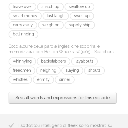
leave over
snatch up
swallow up
smart money
last laugh
swell up
carry away
weigh on
supply ship
bell ringing
Ecco alcune delle parole inglesi che scoprirai e
memorizzerai con
Hell on Wheels, s03e05 - Searchers
:
whinnying
backstabbers
layabouts
freedmen
neighing
slaying
shouts
whistles
enmity
sinner
See all words and expressions for this episode
I sottotitoli intelligenti di fleex sono mostrati su