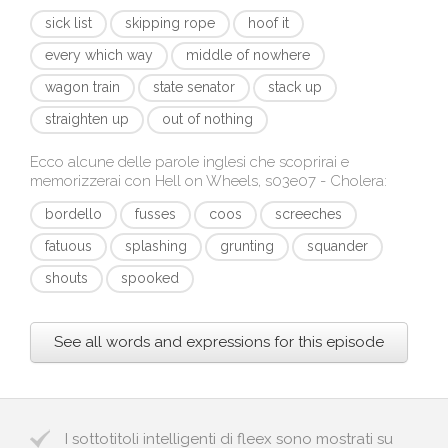
sick list
skipping rope
hoof it
every which way
middle of nowhere
wagon train
state senator
stack up
straighten up
out of nothing
Ecco alcune delle parole inglesi che scoprirai e
memorizzerai con
Hell on Wheels, s03e07 - Cholera
:
bordello
fusses
coos
screeches
fatuous
splashing
grunting
squander
shouts
spooked
See all words and expressions for this episode
I sottotitoli intelligenti di fleex sono mostrati su