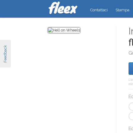
Contattaci
Stampa
I
f
Feedback
G
L'
alc
Ec
Ec