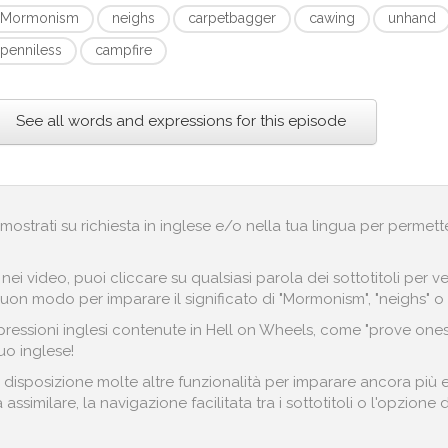
Mormonism
neighs
carpetbagger
cawing
unhand
penniless
campfire
See all words and expressions for this episode
no mostrati su richiesta in inglese e/o nella tua lingua per permett
i nei video, puoi cliccare su qualsiasi parola dei sottotitoli pe
buon modo per imparare il significato di "Mormonism", "neighs" o
essioni inglesi contenute in Hell on Wheels, come "prove oneself"
uo inglese!
 disposizione molte altre funzionalità per imparare ancora più e
assimilare, la navigazione facilitata tra i sottotitoli o l'opzione 