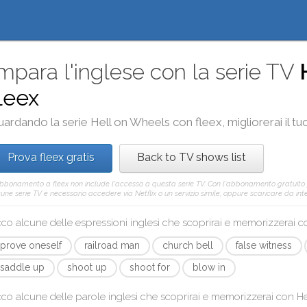
mpara l'inglese con la serie TV
leex
uardando la serie
Hell on Wheels
con
fleex
, migliorerai il 
Prova fleex gratis
Back to TV shows list
abbonamento a fleex non include l'accesso a questa serie TV. Con l'abbonamento gratuito
une serie TV è necessario accedere via Netflix o un servizio simile, oppure scaricare da inter
co alcune delle espressioni inglesi che scoprirai e memorizzerai 
prove oneself
railroad man
church bell
false witness
saddle up
shoot up
shoot for
blow in
co alcune delle parole inglesi che scoprirai e memorizzerai con
He