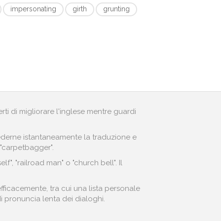
impersonating
girth
grunting
erti di migliorare l'inglese mentre guardi
r vederne istantaneamente la traduzione e
 "carpetbagger".
, "railroad man" o "church bell". Il
fficacemente, tra cui una lista personale
di pronuncia lenta dei dialoghi.