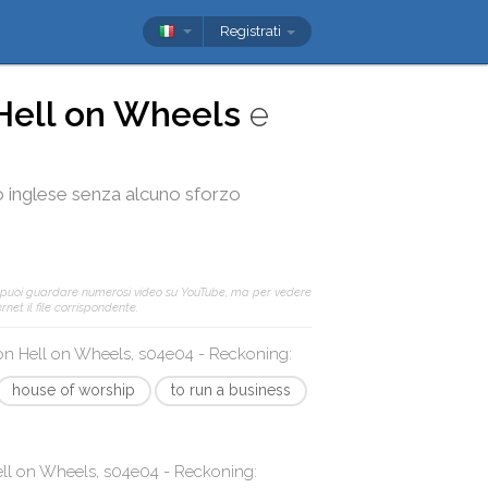
Registrati
Hell on Wheels
e
tuo inglese senza alcuno sforzo
 puoi guardare numerosi video su YouTube, ma per vedere
net il file corrispondente.
con
Hell on Wheels, s04e04 - Reckoning
:
house of worship
to run a business
ll on Wheels, s04e04 - Reckoning
: