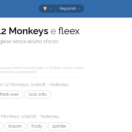
Registrati
12 Monkeys
e
fleex
 inglese senza alcuno sforzo
 puoi guardare numerosi video su YouTube, ma per vedere
net il file corrispondente.
con
12 Monkeys, s01e08 - Yesterday
:
think over
lock onto
 Monkeys, s01e08 - Yesterday
:
brazen
frosty
splinter