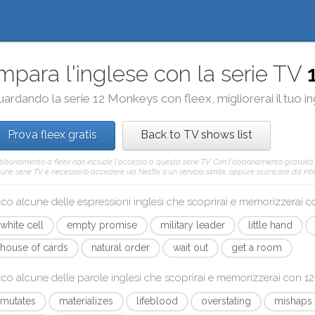
mpara l'inglese con la serie TV
uardando la serie
12 Monkeys
con
fleex
, migliorerai il tuo
Prova fleex gratis
Back to TV shows list
abbonamento a fleex non include l'accesso a questa serie TV. Con l'abbonamento gratuito
une serie TV è necessario accedere via Netflix o un servizio simile, oppure scaricare da inter
co alcune delle espressioni inglesi che scoprirai e memorizzerai 
white cell
empty promise
military leader
little hand
house of cards
natural order
wait out
get a room
co alcune delle parole inglesi che scoprirai e memorizzerai con
12
mutates
materializes
lifeblood
overstating
mishaps