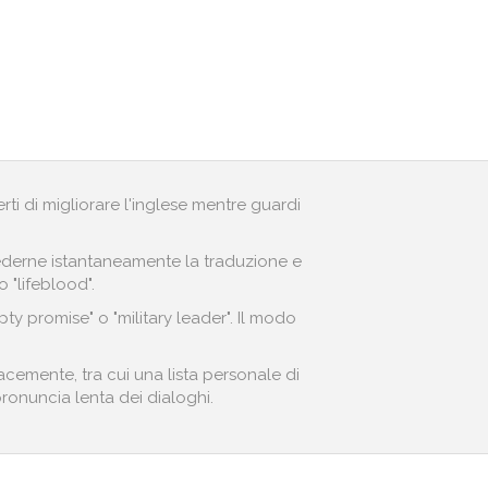
erti di migliorare l'inglese mentre guardi
r vederne istantaneamente la traduzione e
 "lifeblood".
ty promise" o "military leader". Il modo
acemente, tra cui una lista personale di
 pronuncia lenta dei dialoghi.