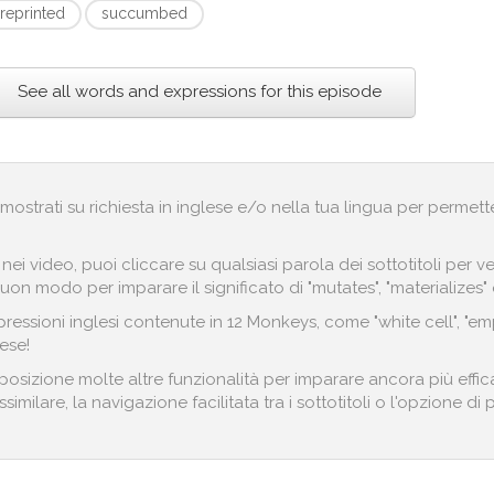
reprinted
succumbed
See all words and expressions for this episode
no mostrati su richiesta in inglese e/o nella tua lingua per permett
i nei video, puoi cliccare su qualsiasi parola dei sottotitoli pe
on modo per imparare il significato di "mutates", "materializes" o
essioni inglesi contenute in 12 Monkeys, come "white cell", "emp
ese!
posizione molte altre funzionalità per imparare ancora più effic
imilare, la navigazione facilitata tra i sottotitoli o l'opzione di