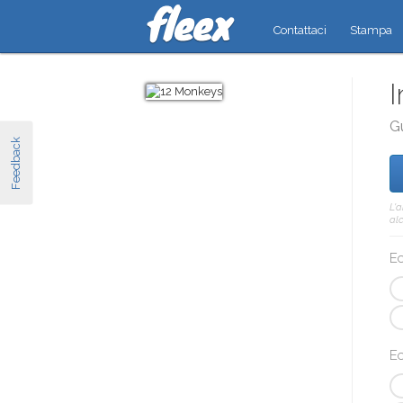
Contattaci
Stampa
I
G
Feedback
L'
alc
Ec
Ec