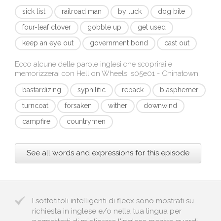
sick list
railroad man
by luck
dog bite
four-leaf clover
gobble up
get used
keep an eye out
government bond
cast out
Ecco alcune delle parole inglesi che scoprirai e
memorizzerai con
Hell on Wheels, s05e01 - Chinatown
:
bastardizing
syphilitic
repack
blasphemer
turncoat
forsaken
wither
downwind
campfire
countrymen
See all words and expressions for this episode
I sottotitoli intelligenti di fleex sono mostrati su
richiesta in inglese e/o nella tua lingua per