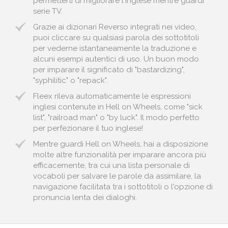
permetterti di migliorare l'inglese mentre guardi
serie TV.
Grazie ai dizionari Reverso integrati nei video,
puoi cliccare su qualsiasi parola dei sottotitoli
per vederne istantaneamente la traduzione e
alcuni esempi autentici di uso. Un buon modo
per imparare il significato di "bastardizing",
"syphilitic" o "repack".
Fleex rileva automaticamente le espressioni
inglesi contenute in Hell on Wheels, come "sick
list", "railroad man" o "by luck". Il modo perfetto
per perfezionare il tuo inglese!
Mentre guardi Hell on Wheels, hai a disposizione
molte altre funzionalità per imparare ancora più
efficacemente, tra cui una lista personale di
vocaboli per salvare le parole da assimilare, la
navigazione facilitata tra i sottotitoli o l'opzione di
pronuncia lenta dei dialoghi.