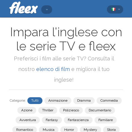
Impara l'inglese con
le serie TV e fleex
Preferisci i film alle serie TV? Consulta il
nostro
elenco di film
e migliora il tuo
inglese!
Categorie:
Tutti
Animazione
Dramma
Commedia
Azione
Thriller
Poliziesco
Documentario
Avventura
Fantasy
Fantascienza
Familiare
Romantico
Musica
Horror
Mystery
Storia