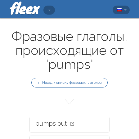
Фразовые глаголы,
происходящие от
'pumps'
← Назад к списку фразовых глаголов
pumps out