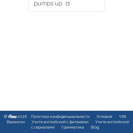
pumps up
fleex
©
2026
Политика конфиденциальности
Условия
ЧЗВ
Вакансии
Учите английский с фильмами
Учите английский
с сериалами
Грамматика
Blog