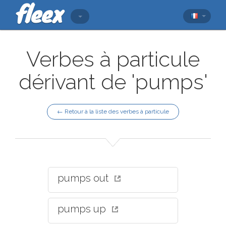
Verbes à particule
dérivant de 'pumps'
← Retour à la liste des verbes à particule
pumps out
pumps up