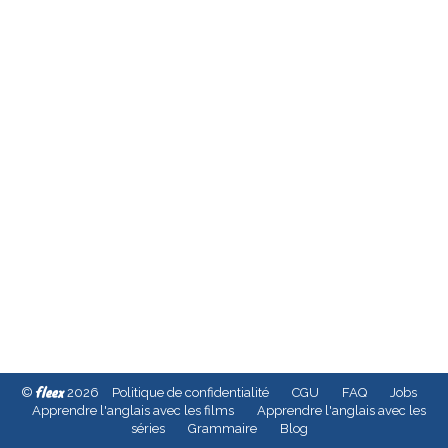
fleex
©
2026
Politique de confidentialité
CGU
FAQ
Jobs
Apprendre l'anglais avec les films
Apprendre l'anglais avec les
séries
Grammaire
Blog