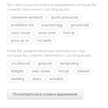
Вот некоторые английские выражения, которые Вы
узнаете/запомните с
Les flingueuses
:
submarine sandwich
sports announcer
prohibition era
poached egg
ground ball
crazy house
snow cone
foot up
grow up on
hot pants
Ниже Вы увидете несколько английских слов,
которые Вы узнаете/запомните с
Les flingueuses
:
cricothyroid
gunpoint
handpicking
fistfights
okey-dokey
hiccup
sleeved
reuniting
strays
amicably
Посмотреть все слова и выражения