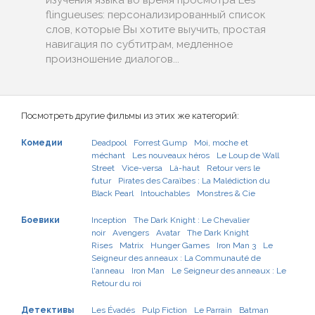
изучения языка во время просмотра Les
flingueuses: персонализированный список
слов, которые Вы хотите выучить, простая
навигация по субтитрам, медленное
произношение диалогов...
Посмотреть другие фильмы из этих же категорий:
Комедии
Deadpool
Forrest Gump
Moi, moche et
méchant
Les nouveaux héros
Le Loup de Wall
Street
Vice-versa
Là-haut
Retour vers le
futur
Pirates des Caraïbes : La Malédiction du
Black Pearl
Intouchables
Monstres & Cie
Боевики
Inception
The Dark Knight : Le Chevalier
noir
Avengers
Avatar
The Dark Knight
Rises
Matrix
Hunger Games
Iron Man 3
Le
Seigneur des anneaux : La Communauté de
l'anneau
Iron Man
Le Seigneur des anneaux : Le
Retour du roi
Детективы
Les Évadés
Pulp Fiction
Le Parrain
Batman