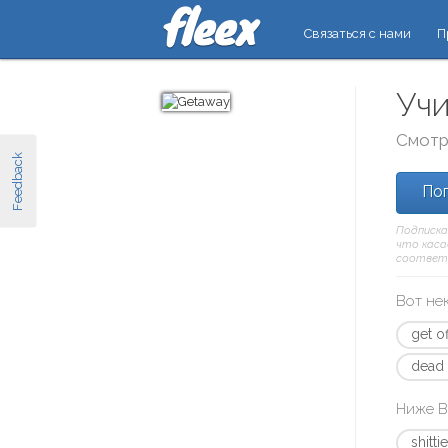
Связаться с нами
П
Учи
Смотр
Feedback
Поп
Подписка
что касае
соответ
Вот не
get o
dead
Ниже В
shitti