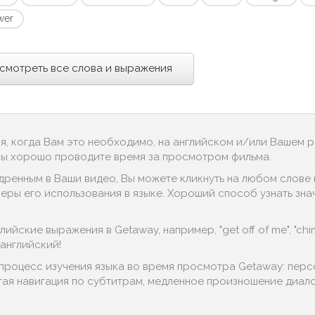
wer
смотреть все слова и выражения
ся, когда Вам это необходимо, на английском и/или Вашем 
 Вы хорошо проводите время за просмотром фильма.
дренным в Ваши видео, Вы можете кликнуть на любом слове в
ы его использования в языке. Хороший способ узнать значение
йские выражения в Getaway, например, "get off of me", "chime
английский!
 процесс изучения языка во время просмотра Getaway: пер
тая навигация по субтитрам, медленное произношение диалог