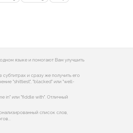
родном языке и помогают Вам улучшить
 субтитрах и сразу же получить его
 "shittiest", "blacked" или "well-
 in" или "fiddle with". Отличный
сонализированный список слов,
ов...