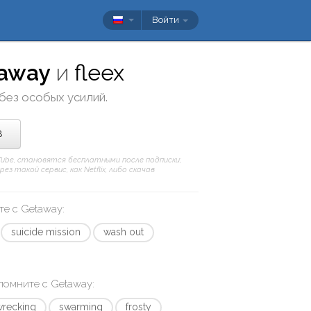
Войти
away
и
fleex
 без особых усилий.
в
uTube, становятся бесплатными после подписки;
 такой сервис, как Netflix, либо скачав
те с
Getaway
:
suicide mission
wash out
апомните с
Getaway
:
wrecking
swarming
frosty