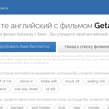
ресса
те английский с фильмом
Get
я фильм
Getaway
с
fleex
, Вы улучшите свой английский
робовать fleex бесплатно
Назад к списку фильмо
 на fleex не включает доступ к этому фильму. Несколько видео, доступных на Yo
тся других фильмов, например этого, Вы должны получить доступ к ним либо через
ствующий видео-файл в интернете.
которые английские выражения, которые Вы узнаете/запомни
ff of me
chime in
fiddle with
block off
skating rink
 end
one-way street
sit still
ы увидете несколько английских слов, которые Вы узнаете/з
est
blacked
well-hidden
tock
slaw
mingle