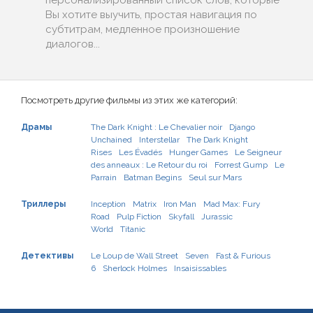
персонализированный список слов, которые
Вы хотите выучить, простая навигация по
субтитрам, медленное произношение
диалогов...
Посмотреть другие фильмы из этих же категорий:
Драмы
The Dark Knight : Le Chevalier noir
Django
Unchained
Interstellar
The Dark Knight
Rises
Les Évadés
Hunger Games
Le Seigneur
des anneaux : Le Retour du roi
Forrest Gump
Le
Parrain
Batman Begins
Seul sur Mars
Триллеры
Inception
Matrix
Iron Man
Mad Max: Fury
Road
Pulp Fiction
Skyfall
Jurassic
World
Titanic
Детективы
Le Loup de Wall Street
Seven
Fast & Furious
6
Sherlock Holmes
Insaisissables