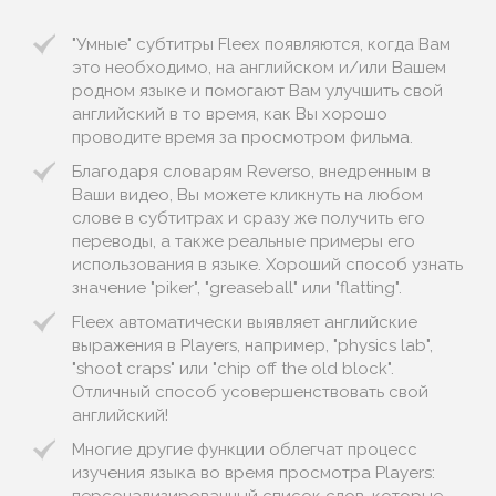
"Умные" субтитры Fleex появляются, когда Вам
это необходимо, на английском и/или Вашем
родном языке и помогают Вам улучшить свой
английский в то время, как Вы хорошо
проводите время за просмотром фильма.
Благодаря словарям Reverso, внедренным в
Ваши видео, Вы можете кликнуть на любом
слове в субтитрах и сразу же получить его
переводы, а также реальные примеры его
использования в языке. Хороший способ узнать
значение "piker", "greaseball" или "flatting".
Fleex автоматически выявляет английские
выражения в Players, например, "physics lab",
"shoot craps" или "chip off the old block".
Отличный способ усовершенствовать свой
английский!
Многие другие функции облегчат процесс
изучения языка во время просмотра Players: