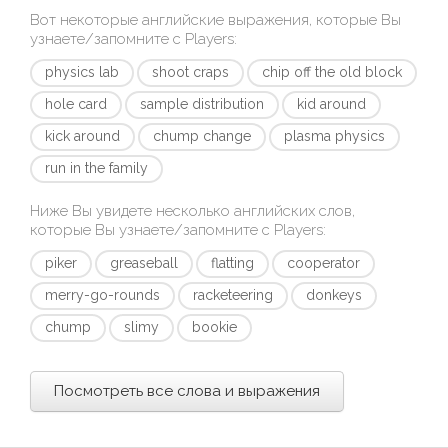
Вот некоторые английские выражения, которые Вы
узнаете/запомните с
Players
:
physics lab
shoot craps
chip off the old block
hole card
sample distribution
kid around
kick around
chump change
plasma physics
run in the family
Ниже Вы увидете несколько английских слов,
которые Вы узнаете/запомните с
Players
:
piker
greaseball
flatting
cooperator
merry-go-rounds
racketeering
donkeys
chump
slimy
bookie
Посмотреть все слова и выражения