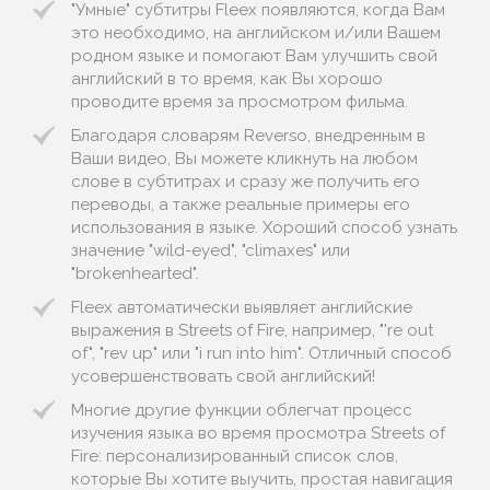
"Умные" субтитры Fleex появляются, когда Вам
это необходимо, на английском и/или Вашем
родном языке и помогают Вам улучшить свой
английский в то время, как Вы хорошо
проводите время за просмотром фильма.
Благодаря словарям Reverso, внедренным в
Ваши видео, Вы можете кликнуть на любом
слове в субтитрах и сразу же получить его
переводы, а также реальные примеры его
использования в языке. Хороший способ узнать
значение "wild-eyed", "climaxes" или
"brokenhearted".
Fleex автоматически выявляет английские
выражения в Streets of Fire, например, "'re out
of", "rev up" или "i run into him". Отличный способ
усовершенствовать свой английский!
Многие другие функции облегчат процесс
изучения языка во время просмотра Streets of
Fire: персонализированный список слов,
которые Вы хотите выучить, простая навигация