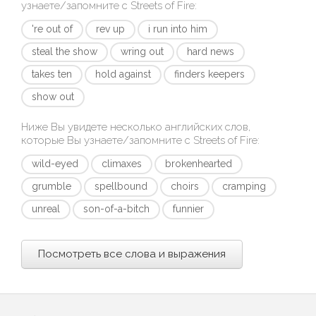
узнаете/запомните с
Streets of Fire
:
're out of
rev up
i run into him
steal the show
wring out
hard news
takes ten
hold against
finders keepers
show out
Ниже Вы увидете несколько английских слов,
которые Вы узнаете/запомните с
Streets of Fire
:
wild-eyed
climaxes
brokenhearted
grumble
spellbound
choirs
cramping
unreal
son-of-a-bitch
funnier
Посмотреть все слова и выражения