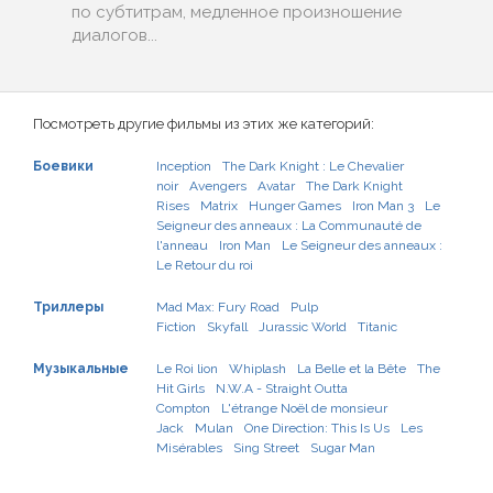
по субтитрам, медленное произношение
диалогов...
Посмотреть другие фильмы из этих же категорий:
Боевики
Inception
The Dark Knight : Le Chevalier
noir
Avengers
Avatar
The Dark Knight
Rises
Matrix
Hunger Games
Iron Man 3
Le
Seigneur des anneaux : La Communauté de
l'anneau
Iron Man
Le Seigneur des anneaux :
Le Retour du roi
Триллеры
Mad Max: Fury Road
Pulp
Fiction
Skyfall
Jurassic World
Titanic
Музыкальные
Le Roi lion
Whiplash
La Belle et la Bête
The
Hit Girls
N.W.A - Straight Outta
Compton
L'étrange Noël de monsieur
Jack
Mulan
One Direction: This Is Us
Les
Misérables
Sing Street
Sugar Man