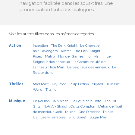
navigation facilitée dans les sous-titres, une
prononciation lente des dialogues...
Voir les autres films dans les mêmes catégories :
Action
Inception
The Dark Knight : Le Chevalier
noir
Avengers
Avatar
The Dark Knight
Rises
Matrix
Hunger Games
Iron Man 3
Le
Seigneur des anneaux : La Communauté de
l'anneau
Iron Man
Le Seigneur des anneaux : Le
Retour du roi
Thriller
Mad Max: Fury Road
Pulp Fiction
Skyfall
Jurassic
World
Titanic
Musique
Le Roi lion
Whiplash
La Belle et la Bête
The Hit
Girls
N.W.A - Straight Outta Compton
L'étrange Noël
de monsieur Jack
Mulan
One Direction: This Is
Us
Les Misérables
Sing Street
Sugar Man