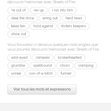
découvrir/mémoriser avec
Streets of Fire
:
're out of
rev up
i run into him
steal the show
wring out
hard news
takes ten
hold against
finders keepers
show out
Vous trouverez ci-dessous quelques mots anglais que
vous pourrez découvrir/mémoriser avec
Streets of Fire
:
wild-eyed
climaxes
brokenhearted
grumble
spellbound
choirs
cramping
unreal
son-of-a-bitch
funnier
Voir tous les mots et expressions