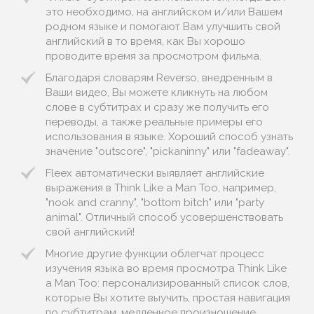
это необходимо, на английском и/или Вашем
родном языке и помогают Вам улучшить свой
английский в то время, как Вы хорошо
проводите время за просмотром фильма.
Благодаря словарям Reverso, внедренным в
Ваши видео, Вы можете кликнуть на любом
слове в субтитрах и сразу же получить его
переводы, а также реальные примеры его
использования в языке. Хороший способ узнать
значение "outscore", "pickaninny" или "fadeaway".
Fleex автоматически выявляет английские
выражения в Think Like a Man Too, например,
"nook and cranny", "bottom bitch" или "party
animal". Отличный способ усовершенствовать
свой английский!
Многие другие функции облегчат процесс
изучения языка во время просмотра Think Like
a Man Too: персонализированный список слов,
которые Вы хотите выучить, простая навигация
по субтитрам, медленное произношение