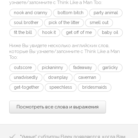
узнаете/запомните с
Think Like a Man Too
:
nook and cranny
bottom bitch
party animal
soul brother
pick of the litter
smell out
fit the bill
hook it
get off of me
baby oil
Ниже Вы увидете несколько английских слов,
которые Вы узнаете/запомните с
Think Like a Man
Too
:
outscore
pickaninny
fadeaway
garlicky
unadvisedly
downplay
caveman
get-together
speechless
bridesmaids
Посмотреть все слова и выражения
"Умные" субтитры Fleex появляются, когда Вам