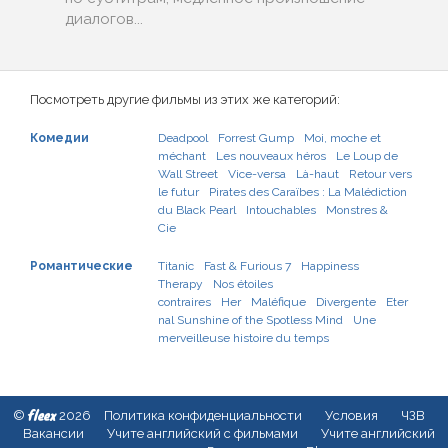
диалогов...
Посмотреть другие фильмы из этих же категорий:
Комедии
Deadpool
Forrest Gump
Moi, moche et
méchant
Les nouveaux héros
Le Loup de
Wall Street
Vice-versa
Là-haut
Retour vers
le futur
Pirates des Caraïbes : La Malédiction
du Black Pearl
Intouchables
Monstres &
Cie
Романтические
Titanic
Fast & Furious 7
Happiness
Therapy
Nos étoiles
contraires
Her
Maléfique
Divergente
Eter
nal Sunshine of the Spotless Mind
Une
merveilleuse histoire du temps
fleex
©
2026
Политика конфиденциальности
Условия
ЧЗВ
Вакансии
Учите английский с фильмами
Учите английский