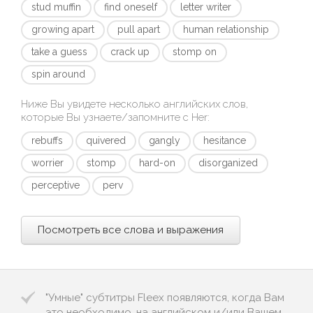
stud muffin
find oneself
letter writer
growing apart
pull apart
human relationship
take a guess
crack up
stomp on
spin around
Ниже Вы увидете несколько английских слов,
которые Вы узнаете/запомните с
Her
:
rebuffs
quivered
gangly
hesitance
worrier
stomp
hard-on
disorganized
perceptive
perv
Посмотреть все слова и выражения
"Умные" субтитры Fleex появляются, когда Вам
это необходимо, на английском и/или Вашем