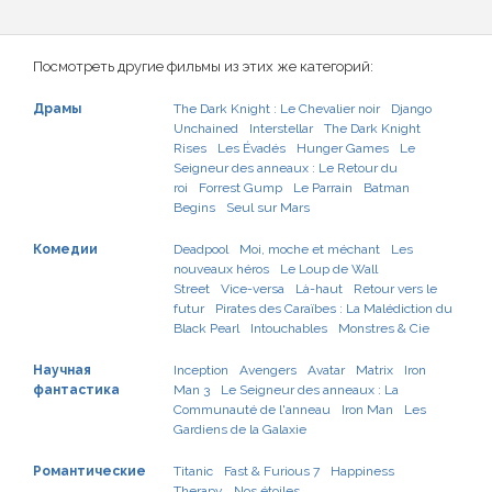
Посмотреть другие фильмы из этих же категорий:
Драмы
The Dark Knight : Le Chevalier noir
Django
Unchained
Interstellar
The Dark Knight
Rises
Les Évadés
Hunger Games
Le
Seigneur des anneaux : Le Retour du
roi
Forrest Gump
Le Parrain
Batman
Begins
Seul sur Mars
Комедии
Deadpool
Moi, moche et méchant
Les
nouveaux héros
Le Loup de Wall
Street
Vice-versa
Là-haut
Retour vers le
futur
Pirates des Caraïbes : La Malédiction du
Black Pearl
Intouchables
Monstres & Cie
Научная
Inception
Avengers
Avatar
Matrix
Iron
фантастика
Man 3
Le Seigneur des anneaux : La
Communauté de l'anneau
Iron Man
Les
Gardiens de la Galaxie
Романтические
Titanic
Fast & Furious 7
Happiness
Therapy
Nos étoiles