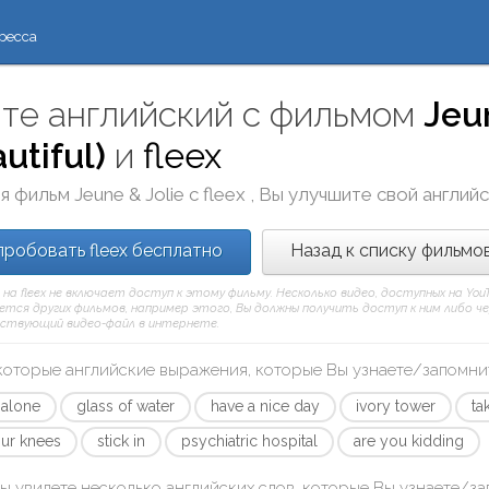
ресса
те английский с фильмом
Jeu
utiful)
и
fleex
я фильм
Jeune & Jolie
с
fleex
, Вы улучшите свой англий
робовать fleex бесплатно
Назад к списку фильмо
 на fleex не включает доступ к этому фильму. Несколько видео, доступных на Yo
тся других фильмов, например этого, Вы должны получить доступ к ним либо через
ствующий видео-файл в интернете.
которые английские выражения, которые Вы узнаете/запомни
 alone
glass of water
have a nice day
ivory tower
ta
ur knees
stick in
psychiatric hospital
are you kidding
ы увидете несколько английских слов, которые Вы узнаете/з