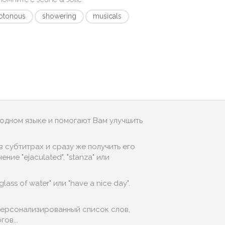
otonous
showering
musicals
родном языке и помогают Вам улучшить
 субтитрах и сразу же получить его
ие "ejaculated", "stanza" или
ass of water" или "have a nice day".
 персонализированный список слов,
ов...