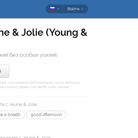
Войти
ne & Jolie (Young &
ский без особых усилий.
в
uTube, становятся бесплатными после подписки;
 такой сервис, как Netflix, либо скачав
те с
Jeune & Jolie
:
ke a breath
good afternoon
апомните с
Jeune & Jolie
: