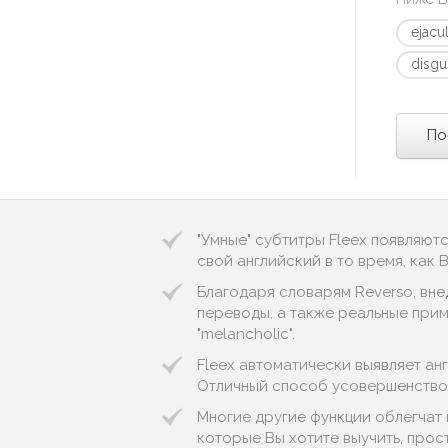
ejacu
disgu
По
"Умные" субтитры Fleex появляют
свой английский в то время, как
Благодаря словарям Reverso, вне
переводы, а также реальные приме
"melancholic".
Fleex автоматически выявляет англи
Отличный способ усовершенствов
Многие другие функции облегчат 
которые Вы хотите выучить, прос