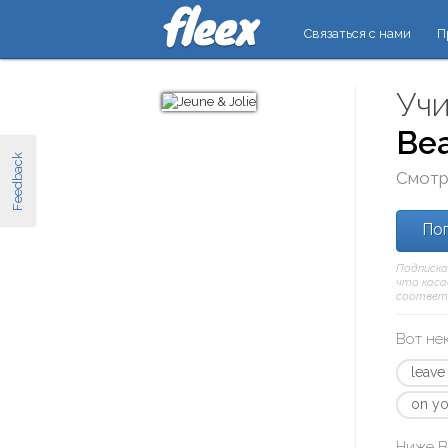
Связаться с нами
П
Учи
Bea
Feedback
Смотр
Поп
Подписка
что касае
соответ
Вот не
leave
on yo
Ниже В