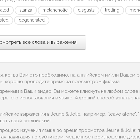
lated
stanza
melancholic
disgusts
trotting
mon
sted
degenerated
смотреть все слова и выражения
ся, когда Вам это необходимо, на английском и/или Вашем 
 Вы хорошо проводите время за просмотром фильма.
дренным в Ваши видео, Вы можете кликнуть на любом слове в
ры его использования в языке. Хороший способ узнать значен
йские выражения в Jeune & Jolie, например, "leave alone", "gl
ать свой английский!
процесс изучения языка во время просмотра Jeune & Jolie:
тая навигация по субтитрам, медленное произношение диалог