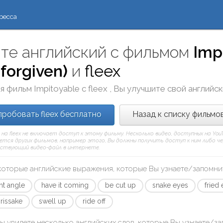
ресса
те английский с фильмом
Imp
forgiven)
и
fleex
я фильм
Impitoyable
с
fleex
, Вы улучшите свой английс
робовать fleex бесплатно
Назад к списку фильмо
 на fleex не включает доступ к этому фильму. Несколько видео, доступных на Yo
тся других фильмов, например этого, Вы должны получить доступ к ним либо через
ствующий видео-файл в интернете.
которые английские выражения, которые Вы узнаете/запомни
ght angle
have it coming
be cut up
snake eyes
fried
hrissake
swell up
ride off
ы увидете несколько английских слов, которые Вы узнаете/з