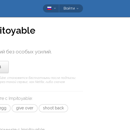
Войти
itoyable
кий без особых усилий.
в
uTube, становятся бесплатными после подписки;
 такой сервис, как Netflix, либо скачав
те с
Impitoyable
:
 egg
give over
shoot back
апомните с
Impitoyable
: