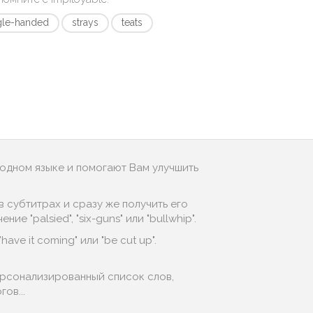
gle-handed
strays
teats
родном языке и помогают Вам улучшить
 субтитрах и сразу же получить его
 "palsied", "six-guns" или "bullwhip".
ave it coming" или "be cut up".
ерсонализированный список слов,
ов...