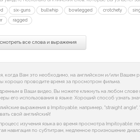
ed
six-guns
bullwhip
bowlegged
crotchety
sin
er
ragged
смотреть все слова и выражения
ся, когда Вам это необходимо, на английском и/или Вашем 
 Вы хорошо проводите время за просмотром фильма.
дренным в Ваши видео, Вы можете кликнуть на любом слове в
ы его использования в языке. Хороший способ узнать значение
йские выражения в Impitoyable, например, "straight angle", "h
ать свой английский!
процесс изучения языка во время просмотра Impitoyable: п
тая навигация по субтитрам, медленное произношение диалог