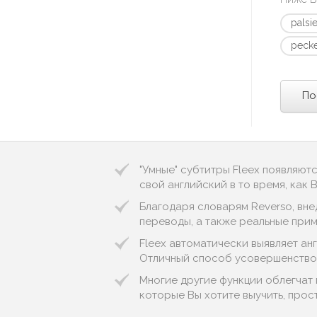
palsi
peck
По
"Умные" субтитры Fleex появляют
свой английский в то время, как
Благодаря словарям Reverso, вне
переводы, а также реальные пример
Fleex автоматически выявляет англи
Отличный способ усовершенствов
Многие другие функции облегчат 
которые Вы хотите выучить, прос