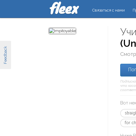
Связаться с нами
П
Учи
(Un
Feedback
Смотр
Поп
Подписка
что касае
соответ
Вот не
strai
for c
Ниже В