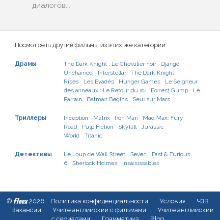
диалогов...
Посмотреть другие фильмы из этих же категорий:
Драмы
The Dark Knight : Le Chevalier noir
Django
Unchained
Interstellar
The Dark Knight
Rises
Les Évadés
Hunger Games
Le Seigneur
des anneaux : Le Retour du roi
Forrest Gump
Le
Parrain
Batman Begins
Seul sur Mars
Триллеры
Inception
Matrix
Iron Man
Mad Max: Fury
Road
Pulp Fiction
Skyfall
Jurassic
World
Titanic
Детективы
Le Loup de Wall Street
Seven
Fast & Furious
6
Sherlock Holmes
Insaisissables
fleex
©
2026
Политика конфиденциальности
Условия
ЧЗВ
Вакансии
Учите английский с фильмами
Учите английский
с сериалами
Грамматика
Blog