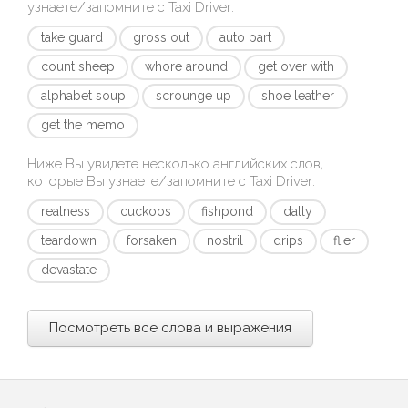
узнаете/запомните с
Taxi Driver
:
take guard
gross out
auto part
count sheep
whore around
get over with
alphabet soup
scrounge up
shoe leather
get the memo
Ниже Вы увидете несколько английских слов,
которые Вы узнаете/запомните с
Taxi Driver
:
realness
cuckoos
fishpond
dally
teardown
forsaken
nostril
drips
flier
devastate
Посмотреть все слова и выражения