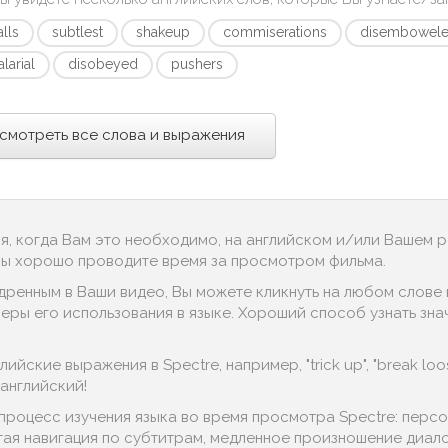
alls
subtlest
shakeup
commiserations
disembowel
larial
disobeyed
pushers
смотреть все слова и выражения
ся, когда Вам это необходимо, на английском и/или Вашем 
 Вы хорошо проводите время за просмотром фильма.
дренным в Ваши видео, Вы можете кликнуть на любом слове в
ы его использования в языке. Хороший способ узнать значение
ийские выражения в Spectre, например, "trick up", "break loos
английский!
процесс изучения языка во время просмотра Spectre: перс
тая навигация по субтитрам, медленное произношение диалог