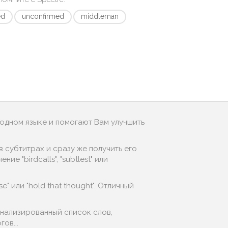
ed
unconfirmed
middleman
родном языке и помогают Вам улучшить
 субтитрах и сразу же получить его
 "birdcalls", "subtlest" или
e" или "hold that thought". Отличный
онализированный список слов,
ов...