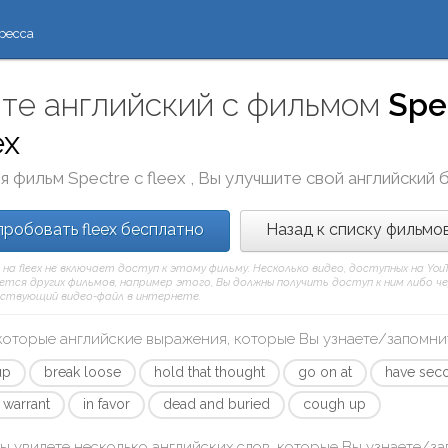
ресса
те английский с фильмом
Spe
ex
я фильм
Spectre
с
fleex
, Вы улучшите свой английский 
робовать fleex бесплатно
Назад к списку фильмо
 на fleex не включает доступ к этому фильму. Несколько видео, доступных на Yo
тся других фильмов, например этого, Вы должны получить доступ к ним либо через
ствующий видео-файл в интернете.
которые английские выражения, которые Вы узнаете/запомни
up
break loose
hold that thought
go on at
have sec
 warrant
in favor
dead and buried
cough up
ы увидете несколько английских слов, которые Вы узнаете/з