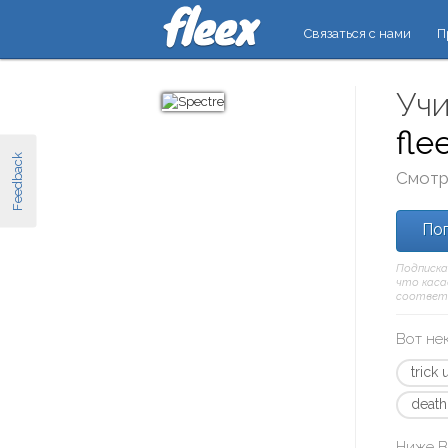
Связаться с нами
П
Учи
fle
Feedback
Смотр
Поп
Подписка
что касае
соответ
Вот не
trick 
death
Ниже В