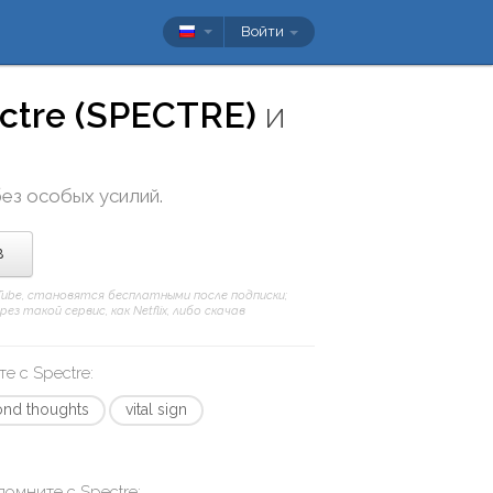
Войти
ctre (SPECTRE)
и
без особых усилий.
в
uTube, становятся бесплатными после подписки;
 такой сервис, как Netflix, либо скачав
те с
Spectre
:
ond thoughts
vital sign
апомните с
Spectre
: