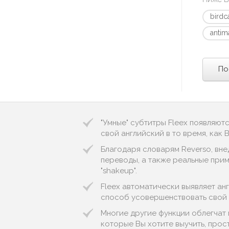
birdc
antima
По
"Умные" субтитры Fleex появляют
свой английский в то время, как
Благодаря словарям Reverso, вне
переводы, а также реальные пример
"shakeup".
Fleex автоматически выявляет англ
способ усовершенствовать свой 
Многие другие функции облегчат 
которые Вы хотите выучить, прос