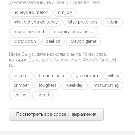
узнаете/запомните с
World's Greatest Dad
:
honeydew melon
rim job
what did you do today
false pretenses
rub in
round the bend
chemical imbalance
blow down
beat off
playoff game
Ниже Вы увидете несколько английских слов,
которые Вы узнаете/запомните с
World's Greatest
Dad
:
queerer
broadminded
greenroom
vittles
crimper
toughest
weekday
masturbating
jerking
inbred
Посмотреть все слова и выражения