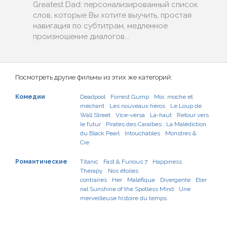
Greatest Dad: персонализированный список
слов, которые Вы хотите выучить, простая
навигация по субтитрам, медленное
произношение диалогов...
Посмотреть другие фильмы из этих же категорий:
Комедии
Deadpool
Forrest Gump
Moi, moche et
méchant
Les nouveaux héros
Le Loup de
Wall Street
Vice-versa
Là-haut
Retour vers
le futur
Pirates des Caraïbes : La Malédiction
du Black Pearl
Intouchables
Monstres &
Cie
Романтические
Titanic
Fast & Furious 7
Happiness
Therapy
Nos étoiles
contraires
Her
Maléfique
Divergente
Eter
nal Sunshine of the Spotless Mind
Une
merveilleuse histoire du temps