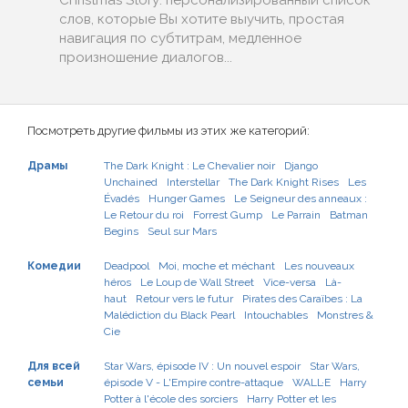
Christmas Story: персонализированный список
слов, которые Вы хотите выучить, простая
навигация по субтитрам, медленное
произношение диалогов...
Посмотреть другие фильмы из этих же категорий:
Драмы
The Dark Knight : Le Chevalier noir
Django
Unchained
Interstellar
The Dark Knight Rises
Les
Évadés
Hunger Games
Le Seigneur des anneaux :
Le Retour du roi
Forrest Gump
Le Parrain
Batman
Begins
Seul sur Mars
Комедии
Deadpool
Moi, moche et méchant
Les nouveaux
héros
Le Loup de Wall Street
Vice-versa
Là-
haut
Retour vers le futur
Pirates des Caraïbes : La
Malédiction du Black Pearl
Intouchables
Monstres &
Cie
Для всей
Star Wars, épisode IV : Un nouvel espoir
Star Wars,
семьи
épisode V - L'Empire contre-attaque
WALL·E
Harry
Potter à l'école des sorciers
Harry Potter et les