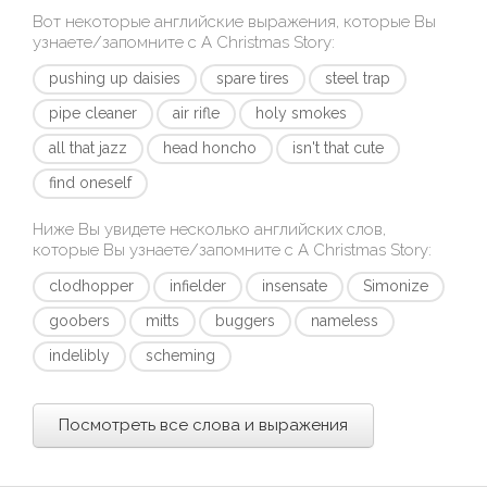
Вот некоторые английские выражения, которые Вы
узнаете/запомните с
A Christmas Story
:
pushing up daisies
spare tires
steel trap
pipe cleaner
air rifle
holy smokes
all that jazz
head honcho
isn't that cute
find oneself
Ниже Вы увидете несколько английских слов,
которые Вы узнаете/запомните с
A Christmas Story
:
clodhopper
infielder
insensate
Simonize
goobers
mitts
buggers
nameless
indelibly
scheming
Посмотреть все слова и выражения