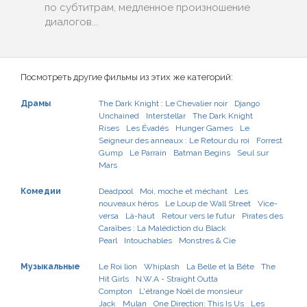
по субтитрам, медленное произношение
диалогов...
Посмотреть другие фильмы из этих же категорий:
Драмы
The Dark Knight : Le Chevalier noir
Django
Unchained
Interstellar
The Dark Knight
Rises
Les Évadés
Hunger Games
Le
Seigneur des anneaux : Le Retour du roi
Forrest
Gump
Le Parrain
Batman Begins
Seul sur
Mars
Комедии
Deadpool
Moi, moche et méchant
Les
nouveaux héros
Le Loup de Wall Street
Vice-
versa
Là-haut
Retour vers le futur
Pirates des
Caraïbes : La Malédiction du Black
Pearl
Intouchables
Monstres & Cie
Музыкальные
Le Roi lion
Whiplash
La Belle et la Bête
The
Hit Girls
N.W.A - Straight Outta
Compton
L'étrange Noël de monsieur
Jack
Mulan
One Direction: This Is Us
Les