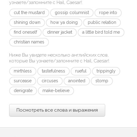
узнаете/запомните с
Hail, Caesar!
:
cut the mustard
gossip columnist
rope into
shining down
how ya doing
public relation
find oneself
dinner jacket
a little bird told me
christian names
Ниже Вы увидете несколько английских слов,
которые Вы узнаете/запомните с
Hail, Caesar!
:
mirthless
tastefulness
rueful
trippingly
surcease
circuses
anointed
stomp
denigrate
make-believe
Посмотреть все слова и выражения