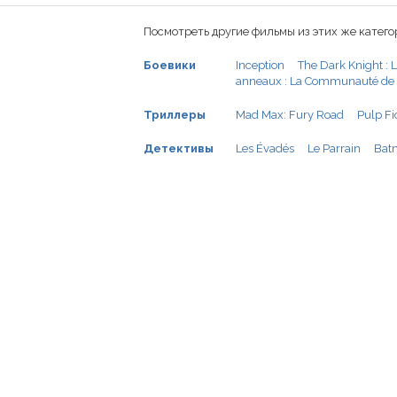
Посмотреть другие фильмы из этих же катего
Боевики
Inception
The Dark Knight : L
anneaux : La Communauté de 
Триллеры
Mad Max: Fury Road
Pulp Fi
Детективы
Les Évadés
Le Parrain
Bat