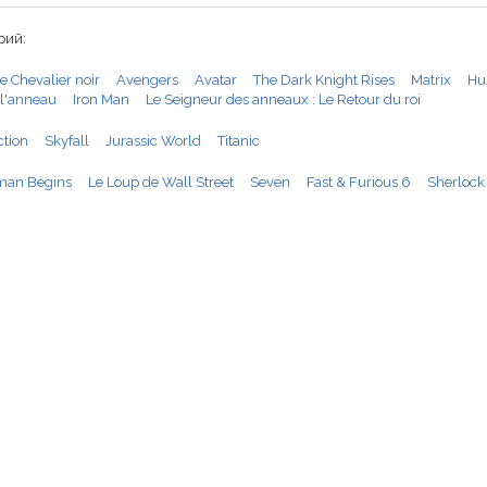
рий:
e Chevalier noir
Avengers
Avatar
The Dark Knight Rises
Matrix
Hu
l'anneau
Iron Man
Le Seigneur des anneaux : Le Retour du roi
ction
Skyfall
Jurassic World
Titanic
man Begins
Le Loup de Wall Street
Seven
Fast & Furious 6
Sherlock