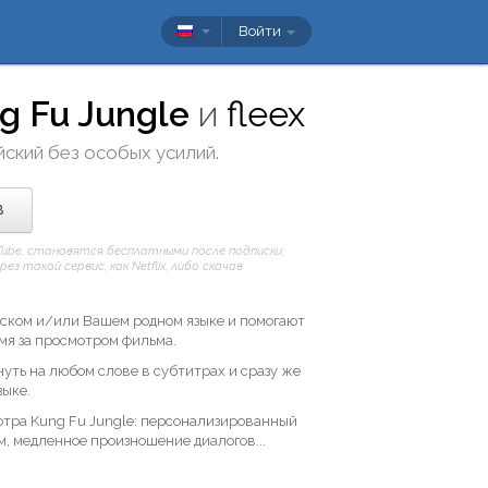
Войти
g Fu Jungle
и
fleex
йский без особых усилий.
в
uTube, становятся бесплатными после подписки;
 такой сервис, как Netflix, либо скачав
ийском и/или Вашем родном языке и помогают
мя за просмотром фильма.
уть на любом слове в субтитрах и сразу же
зыке.
отра Kung Fu Jungle: персонализированный
м, медленное произношение диалогов...