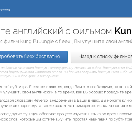
ресса
те английский с фильмом
Kun
я фильм
Kung Fu Jungle
с
fleex
, Вы улучшите свой англи
робовать fleex бесплатно
Назад к списку фильмо
 на fleex не включает доступ к этому фильму. Несколько видео, доступных на Yo
тся других фильмов, например этого, Вы должны получить доступ к ним либо через
ствующий видео-файл в интернете.
мные" субтитры Fleex появляются, когда Вам это необходимо, на англ
м улучшить свой английский в то время, как Вы хорошо проводите вре
агодаря словарям Reverso, внедренным в Ваши видео, Вы можете кликн
лучить его переводы, а также реальные примеры его использования в я
огие другие функции облегчат процесс изучения языка во время просм
исок слов, которые Вы хотите выучить, простая навигация по субтитра