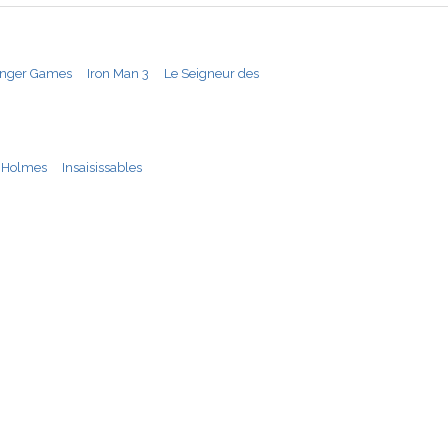
nger Games
Iron Man 3
Le Seigneur des
 Holmes
Insaisissables