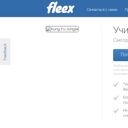
Связаться с нами
П
Учи
Смотр
Feedback
Поп
Подписка
что касае
соответ
"У
Ва
Бл
по
Мн
сп