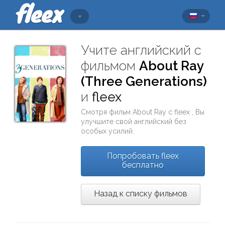
Учите английский с
фильмом
About Ray
(Three Generations)
и
fleex
Смотря фильм
About Ray
с
fleex
, Вы
улучшите свой английский без
особых усилий.
Попробовать fleex
бесплатно
Назад к списку фильмов