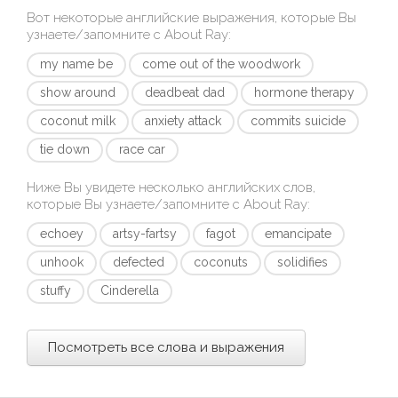
Вот некоторые английские выражения, которые Вы
узнаете/запомните с
About Ray
:
my name be
come out of the woodwork
show around
deadbeat dad
hormone therapy
coconut milk
anxiety attack
commits suicide
tie down
race car
Ниже Вы увидете несколько английских слов,
которые Вы узнаете/запомните с
About Ray
:
echoey
artsy-fartsy
fagot
emancipate
unhook
defected
coconuts
solidifies
stuffy
Cinderella
Посмотреть все слова и выражения