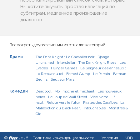
персонализированный список слов, которые
Вы хотите выучить, простая навигация по
субтитрам, медленное произношение
диалогов...
Посмотреть другие фильмы из этих же категорий:
Драмы
The Dark Knight : Le Chevalier noir
Django
Unchained
Interstellar
The Dark Knight Rises
Les
Évadés
Hunger Games
Le Seigneur des anneaux :
Le Retour du roi
Forrest Gump
Le Parrain
Batman
Begins
Seul sur Mars
Комедии
Deadpool
Moi, moche et méchant
Les nouveaux
héros
Le Loup de Wall Street
Vice-versa
Là-
haut
Retour vers le futur
Pirates des Caraïbes : La
Malédiction du Black Pearl
Intouchables
Monstres &
Cie
fleex
©
2026
Политика конфиденциальности
Условия
ЧЗВ