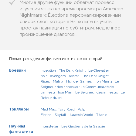
Многие другие функции облегчат процесс
изучения языка во время просмотра American
Nightmare 3: Élections: персонализированный
список слов, которые Вы хотите выучить,
простая навигация по субтитрам, медленное
произношение диалогов...
Посмотреть другие фильмы из этих же категорий:
Боевики
Inception
The Dark Knight : Le Chevalier
noir
Avengers
Avatar
The Dark Knight
Rises
Matrix
Hunger Games
Iron Man 3
Le
Seigneur des anneaux : La Communauté de
l'anneau
Iron Man
Le Seigneur des anneaux : Le
Retour du roi
Триллеры
Mad Max: Fury Road
Pulp
Fiction
Skyfall
Jurassic World
Titanic
Научная
Interstellar
Les Gardiens de la Galaxie
фантастика