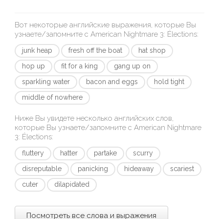
Вот некоторые английские выражения, которые Вы
узнаете/запомните с
American Nightmare 3: Élections
:
junk heap
fresh off the boat
hat shop
hop up
fit for a king
gang up on
sparkling water
bacon and eggs
hold tight
middle of nowhere
Ниже Вы увидете несколько английских слов,
которые Вы узнаете/запомните с
American Nightmare
3: Élections
:
fluttery
hatter
partake
scurry
disreputable
panicking
hideaway
scariest
cuter
dilapidated
Посмотреть все слова и выражения