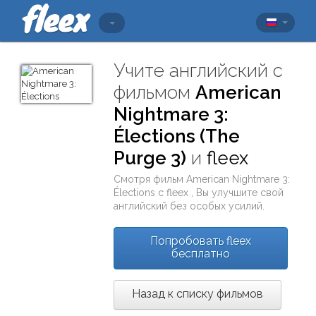
Учите английский с
фильмом
American
Nightmare 3:
Élections (The
Purge 3)
и
fleex
Смотря фильм
American Nightmare 3:
Élections
с
fleex
, Вы улучшите свой
английский без особых усилий.
Попробовать fleex
бесплатно
Назад к списку фильмов