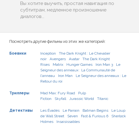
Вы хотите выучить, простая навигация по
субтитрам, медленное произношение
диалогов...
Посмотреть другие фильмы из этих же категорий:
Боевики
Inception
The Dark Knight : Le Chevalier
noir
Avengers
Avatar
The Dark Knight
Rises
Matrix
Hunger Games
Iron Man 3
Le
Seigneur des anneaux : La Communauté de
l'anneau
Iron Man
Le Seigneur des anneaux : Le
Retour du roi
Триллеры
Mad Max: Fury Road
Pulp
Fiction
Skyfall
Jurassic World
Titanic
Детективы
Les Évadés
Le Parrain
Batman Begins
Le Loup
de Wall Street
Seven
Fast & Furious 6
Sherlock
Holmes
Insaisissables