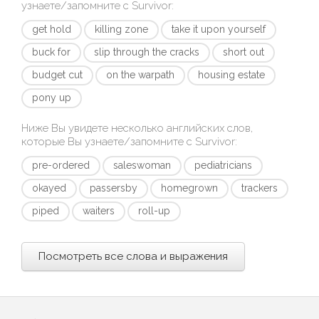
узнаете/запомните с
Survivor
:
get hold
killing zone
take it upon yourself
buck for
slip through the cracks
short out
budget cut
on the warpath
housing estate
pony up
Ниже Вы увидете несколько английских слов,
которые Вы узнаете/запомните с
Survivor
:
pre-ordered
saleswoman
pediatricians
okayed
passersby
homegrown
trackers
piped
waiters
roll-up
Посмотреть все слова и выражения