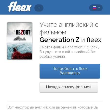
Учите английский с
фильмом
Generation Z
и
fleex
Смотря фильм
Generation Z
с
fleex
,
Вы улучшите свой английский без
особых усилий.
Попробовать fleex
бесплатно
Назад к списку фильмов
Вот некоторые английские выражения, которые Вы