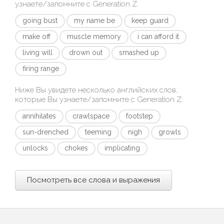
узнаете/запомните с
Generation Z
:
going bust
my name be
keep guard
make off
muscle memory
i can afford it
living will
drown out
smashed up
firing range
Ниже Вы увидете несколько английских слов,
которые Вы узнаете/запомните с
Generation Z
:
annihilates
crawlspace
footstep
sun-drenched
teeming
nigh
growls
unlocks
chokes
implicating
Посмотреть все слова и выражения