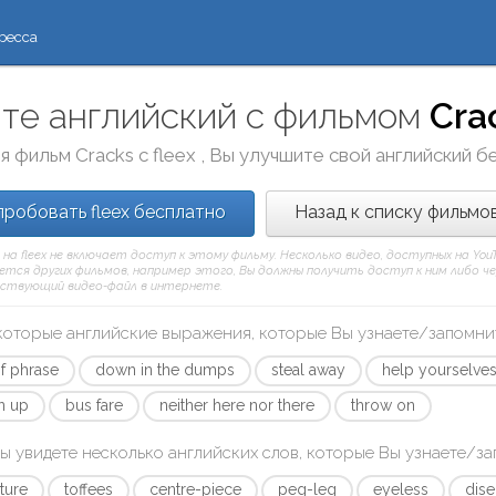
ресса
те английский с фильмом
Cra
я фильм
Cracks
с
fleex
, Вы улучшите свой английский б
робовать fleex бесплатно
Назад к списку фильмо
 на fleex не включает доступ к этому фильму. Несколько видео, доступных на Yo
тся других фильмов, например этого, Вы должны получить доступ к ним либо через
ствующий видео-файл в интернете.
которые английские выражения, которые Вы узнаете/запомни
of phrase
down in the dumps
steal away
help yourselve
n up
bus fare
neither here nor there
throw on
ы увидете несколько английских слов, которые Вы узнаете/з
ture
toffees
centre-piece
peg-leg
eyeless
dis