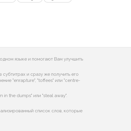
родном языке и помогают Вам улучшить
 субтитрах и сразу же получить его
е "enrapture", "toffees" или "centre-
in the dumps" или "steal away".
нализированный список слов, которые