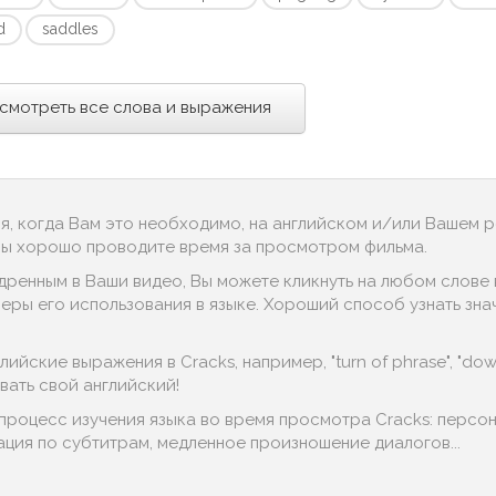
d
saddles
смотреть все слова и выражения
ся, когда Вам это необходимо, на английском и/или Вашем 
 Вы хорошо проводите время за просмотром фильма.
дренным в Ваши видео, Вы можете кликнуть на любом слове в
ы его использования в языке. Хороший способ узнать значени
ийские выражения в Cracks, например, "turn of phrase", "down 
ать свой английский!
 процесс изучения языка во время просмотра Cracks: персо
гация по субтитрам, медленное произношение диалогов...