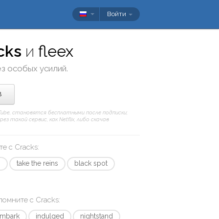
Войти
cks
и
fleex
ез особых усилий.
в
uTube, становятся бесплатными после подписки;
 такой сервис, как Netflix, либо скачав
те с
Cracks
:
s
take the reins
black spot
апомните с
Cracks
:
embark
indulged
nightstand