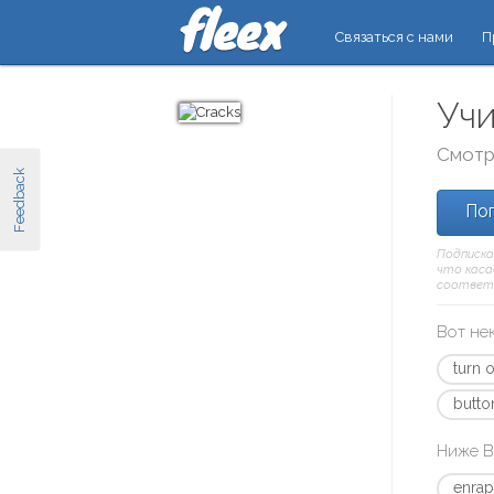
Связаться с нами
П
Учи
Смотр
Feedback
Поп
Подписка
что касае
соответ
Вот не
turn 
butto
Ниже В
enrap