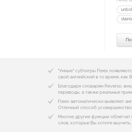
unbol
stainl
По
"Умные" субтитры Fleex появляют
свой английский в то время, как
Благодаря словарям Reverso, вне
переводы, а также реальные пример
Fleex автоматически выявляет англ
Отличный способ усовершенствов
Многие другие функции облегчат 
слов, которые Вы хотите выучить