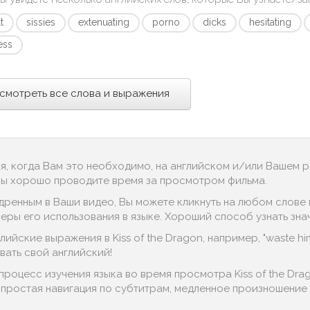
t
sissies
extenuating
porno
dicks
hesitating
ess
смотреть все слова и выражения
ся, когда Вам это необходимо, на английском и/или Вашем 
 Вы хорошо проводите время за просмотром фильма.
дренным в Ваши видео, Вы можете кликнуть на любом слове в
ы его использования в языке. Хороший способ узнать значение 
ийские выражения в Kiss of the Dragon, например, "waste him"
ать свой английский!
процесс изучения языка во время просмотра Kiss of the Dr
, простая навигация по субтитрам, медленное произношение д