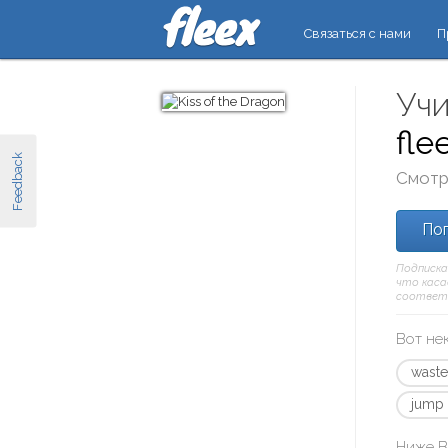
Связаться с нами
П
Учи
fle
Feedback
Смотр
Поп
Подписка
что касае
соответ
Вот не
waste
jump 
Ниже В