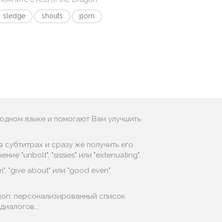
sledge
shouts
porn
родном языке и помогают Вам улучшить
 субтитрах и сразу же получить его
"unbolt", "sissies" или "extenuating".
, "give about" или "good even".
agon: персонализированный список
иалогов...