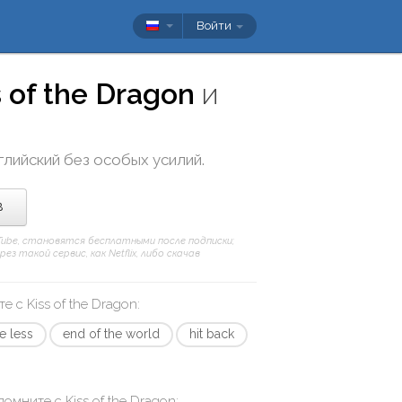
Войти
s of the Dragon
и
глийский без особых усилий.
в
uTube, становятся бесплатными после подписки;
 такой сервис, как Netflix, либо скачав
те с
Kiss of the Dragon
:
e less
end of the world
hit back
апомните с
Kiss of the Dragon
: