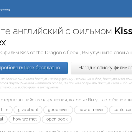
ресса
те английский с фильмом
Kis
ex
я фильм
Kiss of the Dragon
с
fleex
, Вы улучшите свой ан
робовать fleex бесплатно
Назад к списку фильмо
 на fleex не включает доступ к этому фильму. Несколько видео, доступных на Yo
тся других фильмов, например этого, Вы должны получить доступ к ним либо через
ствующий видео-файл в интернете.
которые английские выражения, которые Вы узнаете/запомни
 him
give about
good even
now or never
could car
at
how we met
open book
ы увидете несколько английских слов, которые Вы узнаете/з