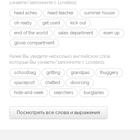
узнаете/запомните с
Loveless
:
head aches
head teacher
summer house
oh really
get used
kick out
end of the world
sales department
even up
glove compartment
Ниже Вы увидете несколько английских слов,
которые Вы узнаете/запомните с
Loveless
:
schoolbag
gritting
grandpas
thuggery
spaceport
chatted
divorcing
hide-and-seek
searchers
burglaries
Посмотреть все слова и выражения