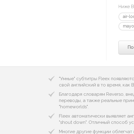
Ниже В
air-l
mayo
По
"Умные" субтитры Fleex появляют
свой английский в то время, как
Благодаря словарям Reverso, вне
переводы, а также реальные приме
"homeworlds".
Fleex автоматически выявляет англ
"shout down". Отличный способ у
Многие другие функции облегчат 