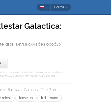
Войти
lestar Galactica:
те свой английский без особых
в
uTube, становятся бесплатными после подписки;
 такой сервис, как Netflix, либо скачав
те с
Battlestar Galactica: The Plan
:
he midst
tense up
kid around