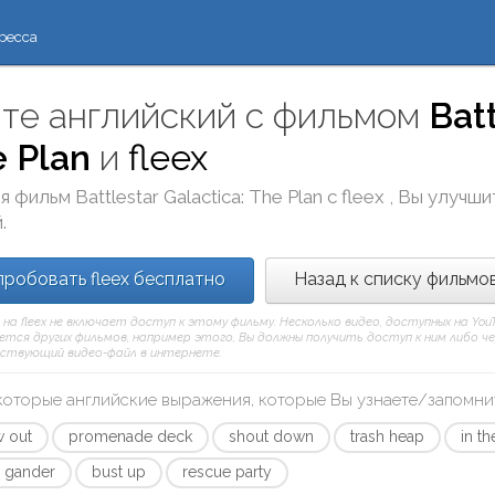
ресса
те английский с фильмом
Batt
 Plan
и
fleex
я фильм
Battlestar Galactica: The Plan
с
fleex
, Вы улучши
.
робовать fleex бесплатно
Назад к списку фильмо
 на fleex не включает доступ к этому фильму. Несколько видео, доступных на Yo
тся других фильмов, например этого, Вы должны получить доступ к ним либо через
ствующий видео-файл в интернете.
которые английские выражения, которые Вы узнаете/запомни
w out
promenade deck
shout down
trash heap
in t
a gander
bust up
rescue party