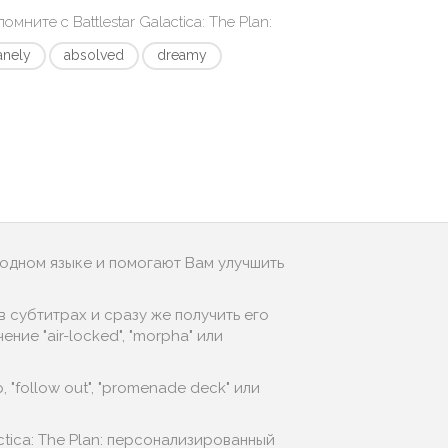
апомните с
Battlestar Galactica: The Plan
:
anely
absolved
dreamy
родном языке и помогают Вам улучшить
 субтитрах и сразу же получить его
ие "air-locked", "morpha" или
 "follow out", "promenade deck" или
ctica: The Plan: персонализированный