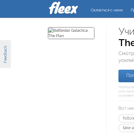
Связаться с нами
П
Учи
The
Feedback
Смотр
усилий
Поп
Подписка
что касае
соответ
Вот не
follo
take 