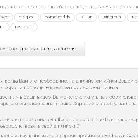
ы увидете несколько английских слов, которые Вы узнаете/з
ocked
morpha
homeworlds
re-ran
wingmen
ins
ral
resurrect
смотреть все слова и выражения
ся, когда Вам это необходимо, на английском и/или Вашем 
 Вы хорошо проводите время за просмотром фильма.
дренным в Ваши видео, Вы можете кликнуть на любом слове в
ры его использования в языке. Хороший способ узнать значен
ийские выражения в Battlestar Galactica: The Plan, например,
совершенствовать свой английский!
процесс изучения языка во время просмотра Battlestar Gala