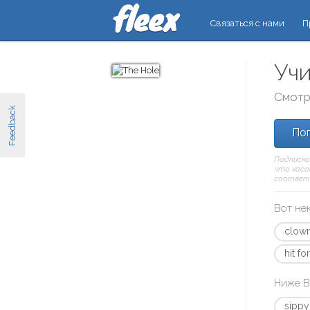
Связаться с нами
П
Учи
Смотр
Feedback
Поп
Подписка
что касае
соответ
Вот не
clow
hit fo
Ниже В
sippy