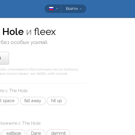
Войти
 Hole
и
fleex
 без особых усилий.
в
uTube, становятся бесплатными после подписки;
 такой сервис, как Netflix, либо скачав
те с
The Hole
:
l space
fall away
hit up
апомните с
The Hole
:
wattage
Dane
dammit