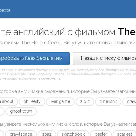
ресса
те английский с фильмом
The
я фильм
The Hole
с
fleex
, Вы улучшите свой английский
робовать fleex бесплатно
Назад к списку фильмо
 на fleex не включает доступ к этому фильму. Несколько видео, доступных на Yo
тся других фильмов, например этого, Вы должны получить доступ к ним либо через
ствующий видео-файл в интернете.
которые английские выражения, которые Вы узнаете/запомни
n about
oh really
war game
zip it
time isn't
craw
r
ghost town
ы увидете несколько английских слов, которые Вы узнаете/з
crawlspace
spaz
sketchbook
pester
scariest