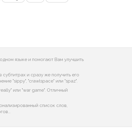
родном языке и помогают Вам улучшить
 субтитрах и сразу же получить его
е "sippy", "crawlspace" или "spaz".
eally" или "war game". Отличный
сонализированный список слов,
ов...