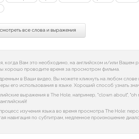
смотреть все слова и выражения
ся, когда Вам это необходимо, на английском и/или Вашем 
 Вы хорошо проводите время за просмотром фильма.
дренным в Ваши видео, Вы можете кликнуть на любом слове в
ры его использования в языке. Хороший способ узнать значени
ийские выражения в The Hole, например, "clown about", "oh r
английский!
процесс изучения языка во время просмотра The Hole: пер
тая навигация по субтитрам, медленное произношение диалог