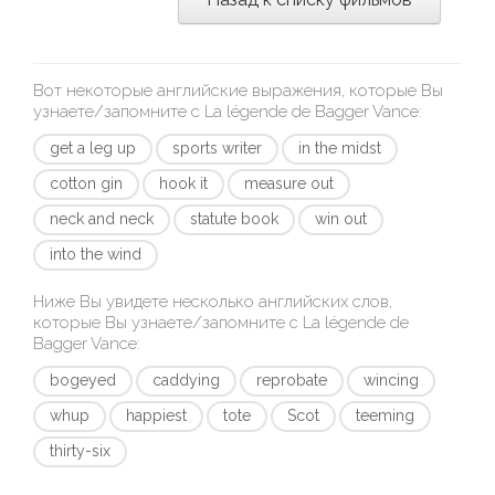
Вот некоторые английские выражения, которые Вы
узнаете/запомните с
La légende de Bagger Vance
:
get a leg up
sports writer
in the midst
cotton gin
hook it
measure out
neck and neck
statute book
win out
into the wind
Ниже Вы увидете несколько английских слов,
которые Вы узнаете/запомните с
La légende de
Bagger Vance
:
bogeyed
caddying
reprobate
wincing
whup
happiest
tote
Scot
teeming
thirty-six