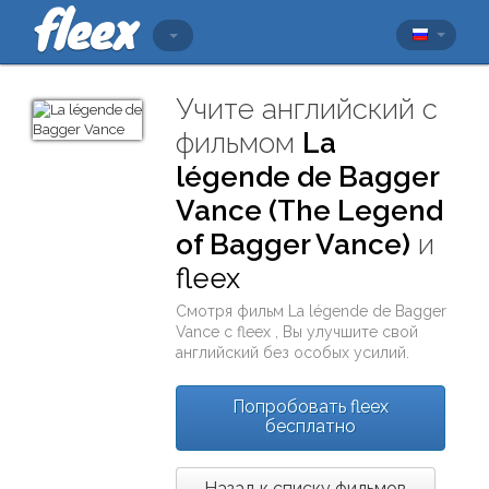
Учите английский с
фильмом
La
légende de Bagger
Vance (The Legend
of Bagger Vance)
и
fleex
Смотря фильм
La légende de Bagger
Vance
с
fleex
, Вы улучшите свой
английский без особых усилий.
Попробовать fleex
бесплатно
Назад к списку фильмов