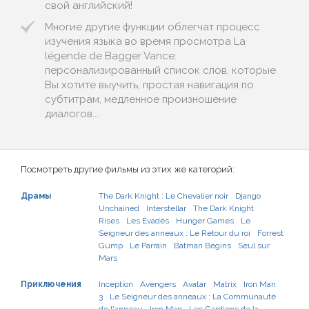
свой английский!
Многие другие функции облегчат процесс
изучения языка во время просмотра La
légende de Bagger Vance:
персонализированный список слов, которые
Вы хотите выучить, простая навигация по
субтитрам, медленное произношение
диалогов...
Посмотреть другие фильмы из этих же категорий:
Драмы
The Dark Knight : Le Chevalier noir
Django
Unchained
Interstellar
The Dark Knight
Rises
Les Évadés
Hunger Games
Le
Seigneur des anneaux : Le Retour du roi
Forrest
Gump
Le Parrain
Batman Begins
Seul sur
Mars
Приключения
Inception
Avengers
Avatar
Matrix
Iron Man
3
Le Seigneur des anneaux : La Communauté