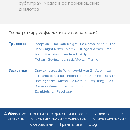
субтитрам, медленное произношение
диалогов...
Посмотреть другие фильмы из этих же категорий:
Триллеры
Inception
The Dark Knight : Le Chevalier noir
The
Dark Knight Rises
Matrix
Hunger Games
Iron
Man
Mad Max: Fury Road
Pulp
Fiction
Skyfall
Jurassic World
Titanic
Ужастики
Gravity
Jurassic Park
World War Z
Alien - Le
huitième passager
Prometheus
Shining
Je suis
une légende
Aliens : Le Retour
Conjuring - Les
Dossiers Warren
Bienvenue à
Zombieland
Psychose
fleex
©
2026
Политика конфиденциальности
Условия
ЧЗВ
Вакансии
Учите английский с фильмами
Учите английский
с сериалами
Грамматика
Blog