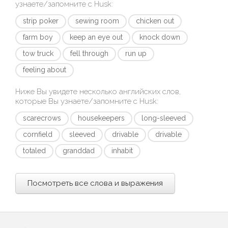
узнаете/запомните с
Husk
:
strip poker
sewing room
chicken out
farm boy
keep an eye out
knock down
tow truck
fell through
run up
feeling about
Ниже Вы увидете несколько английских слов,
которые Вы узнаете/запомните с
Husk
:
scarecrows
housekeepers
long-sleeved
cornfield
sleeved
drivable
drivable
totaled
granddad
inhabit
Посмотреть все слова и выражения