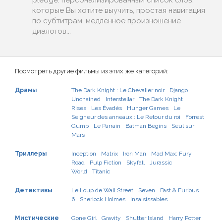
pledge: персонализированный список слов,
которые Вы хотите выучить, простая навигация
по субтитрам, медленное произношение
диалогов...
Посмотреть другие фильмы из этих же категорий:
Драмы
The Dark Knight : Le Chevalier noir
Django
Unchained
Interstellar
The Dark Knight
Rises
Les Évadés
Hunger Games
Le
Seigneur des anneaux : Le Retour du roi
Forrest
Gump
Le Parrain
Batman Begins
Seul sur
Mars
Триллеры
Inception
Matrix
Iron Man
Mad Max: Fury
Road
Pulp Fiction
Skyfall
Jurassic
World
Titanic
Детективы
Le Loup de Wall Street
Seven
Fast & Furious
6
Sherlock Holmes
Insaisissables
Мистические
Gone Girl
Gravity
Shutter Island
Harry Potter