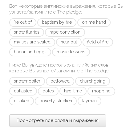
Вот некоторые английские выражения, которые Вы
узнаете/запомните с
The pledge
:
're out of
baptism by fire
on me hand
snow flurries
rape conviction
my lips are sealed
hear out
field of fire
bacon and eggs
music lessons
Ниже Вы увидете несколько английских слов,
которые Вы узнаете/запомните с
The pledge
:
snowmobiler
bellowed
churchgoing
outlasted
dotes
two-time
mopping
disliked
poverty-stricken
layman
Посмотреть все слова и выражения