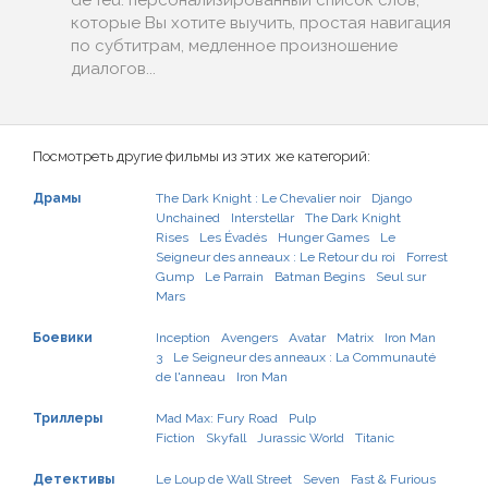
de feu: персонализированный список слов,
которые Вы хотите выучить, простая навигация
по субтитрам, медленное произношение
диалогов...
Посмотреть другие фильмы из этих же категорий:
Драмы
The Dark Knight : Le Chevalier noir
Django
Unchained
Interstellar
The Dark Knight
Rises
Les Évadés
Hunger Games
Le
Seigneur des anneaux : Le Retour du roi
Forrest
Gump
Le Parrain
Batman Begins
Seul sur
Mars
Боевики
Inception
Avengers
Avatar
Matrix
Iron Man
3
Le Seigneur des anneaux : La Communauté
de l'anneau
Iron Man
Триллеры
Mad Max: Fury Road
Pulp
Fiction
Skyfall
Jurassic World
Titanic
Детективы
Le Loup de Wall Street
Seven
Fast & Furious