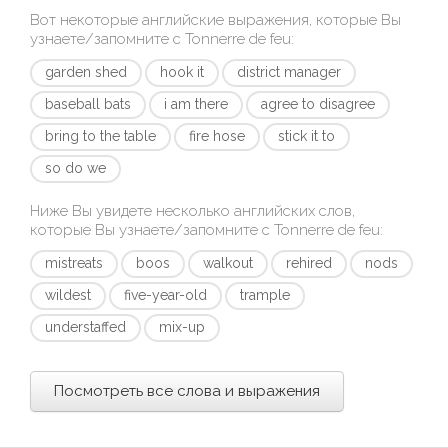
Вот некоторые английские выражения, которые Вы
узнаете/запомните с
Tonnerre de feu
:
garden shed
hook it
district manager
baseball bats
i am there
agree to disagree
bring to the table
fire hose
stick it to
so do we
Ниже Вы увидете несколько английских слов,
которые Вы узнаете/запомните с
Tonnerre de feu
:
mistreats
boos
walkout
rehired
nods
wildest
five-year-old
trample
understaffed
mix-up
Посмотреть все слова и выражения